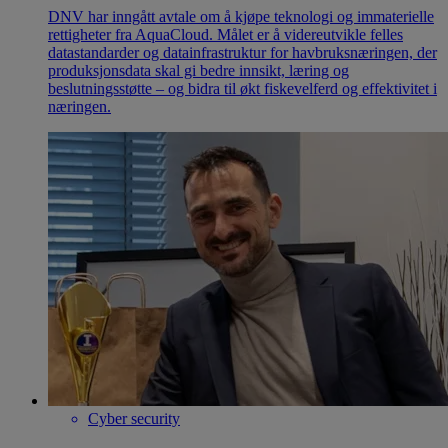
DNV har inngått avtale om å kjøpe teknologi og immaterielle
rettigheter fra AquaCloud. Målet er å videreutvikle felles
datastandarder og datainfrastruktur for havbruksnæringen, der
produksjonsdata skal gi bedre innsikt, læring og
beslutningsstøtte – og bidra til økt fiskevelferd og effektivitet i
næringen.
Cyber security