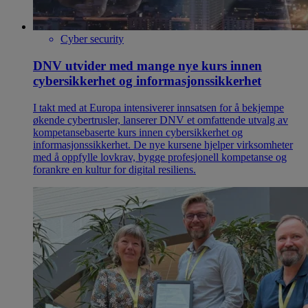
Cyber security
DNV utvider med mange nye kurs innen
cybersikkerhet og informasjonssikkerhet
I takt med at Europa intensiverer innsatsen for å bekjempe
økende cybertrusler, lanserer DNV et omfattende utvalg av
kompetansebaserte kurs innen cybersikkerhet og
informasjonssikkerhet. De nye kursene hjelper virksomheter
med å oppfylle lovkrav, bygge profesjonell kompetanse og
forankre en kultur for digital resiliens.