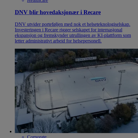
Healthcare
DNV blir hovedaksjonær i Recare
DNV utvider porteføljen med nok et helseteknologiselskap.
Investeringen i Recare rigger selskapet for internasjonal
ekspansjon og fremskynder utrullingen av KI-plattform som
letter administrativt arbeid for helsepersonell.
Corporate