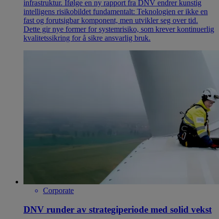
infrastruktur. Ifølge en ny rapport fra DNV endrer kunstig
intelligens risikobildet fundamentalt: Teknologien er ikke en
fast og forutsigbar komponent, men utvikler seg over tid.
Dette gir nye former for systemrisiko, som krever kontinuerlig
kvalitetssikring for å sikre ansvarlig bruk.
Corporate
DNV runder av strategiperiode med solid vekst