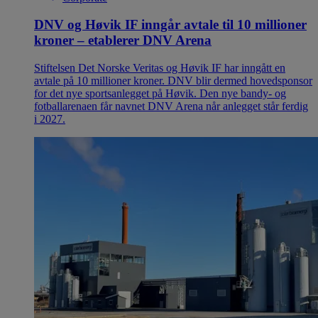
DNV og Høvik IF inngår avtale til 10 millioner
kroner – etablerer DNV Arena
Stiftelsen Det Norske Veritas og Høvik IF har inngått en
avtale på 10 millioner kroner. DNV blir dermed hovedsponsor
for det nye sportsanlegget på Høvik. Den nye bandy- og
fotballarenaen får navnet DNV Arena når anlegget står ferdig
i 2027.