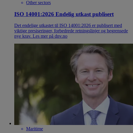
Other sectors
ISO 14001:2026 Endelig utkast publisert
Det endelige utkastet til ISO 14001:2026 er publisert med
viktige presiseringer, forbedrede retningslinjer og begrensede
nye krav. Les mer på dnv.no
Maritime