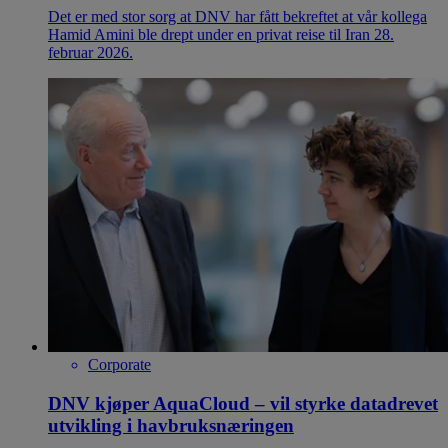
Det er med stor sorg at DNV har fått bekreftet at vår kollega
Hamid Amini ble drept under en privat reise til Iran 28.
februar 2026.
Corporate
DNV kjøper AquaCloud – vil styrke datadrevet
utvikling i havbruksnæringen