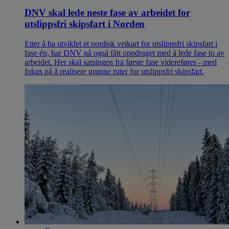
DNV skal lede neste fase av arbeidet for
utslippsfri skipsfart i Norden
Etter å ha utviklet et nordisk veikart for utslippsfri skipsfart i
fase én, har DNV nå også fått oppdraget med å lede fase to av
arbeidet. Her skal satsingen fra første fase videreføres - med
fokus på å realisere grønne ruter for utslippsfri skipsfart.