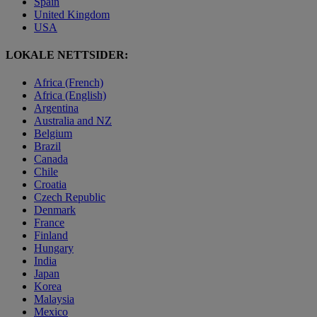
Spain
United Kingdom
USA
LOKALE NETTSIDER:
Africa (French)
Africa (English)
Argentina
Australia and NZ
Belgium
Brazil
Canada
Chile
Croatia
Czech Republic
Denmark
France
Finland
Hungary
India
Japan
Korea
Malaysia
Mexico