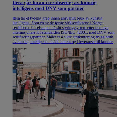
Itera går foran i sertifisering av kunstig
intelligens med DNV som partner
Itera tar et tydelig grep innen ansvarlig bruk av kunstig
intelligens. Som en av de første virksomhetene i Norge
sertifiserer IT-selskapet nå sitt styringssystem etter den nye
internasjonale KI-standarden ISO/IEC 42001, med DNV som
sertifiseringspartner. Målet er å sikre strukturert og trygg bruk
av kunstig intelligens – både internt og i leveranser til kunder.