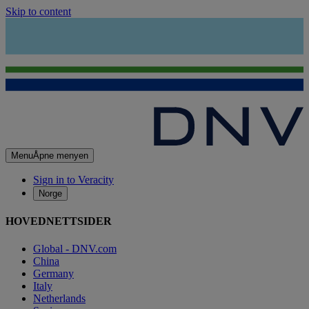
Skip to content
Menu
Åpne menyen
Sign in to Veracity
Norge
HOVEDNETTSIDER
Global - DNV.com
China
Germany
Italy
Netherlands