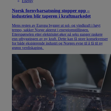
Energy
Norsk fornybarsatsning stopper opp –
industrien blir taperen i kraftmarkedet
Mens resten av Europa bygger ut sol- og vindkraft i høyt
tempo, sakker Norge akterut i energiomstillingen.
Etterspørselen etter elektrisitet øker nå seks ganger raskere
enn utbyggingen av ny kraft. Dette kan få store konsekvenser
for både eksisterende industri og Norges evne til å få til ny
grønn verdiskaping.