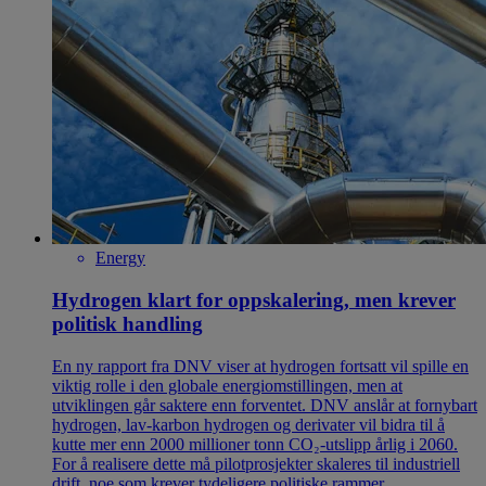
Energy
Hydrogen klart for oppskalering, men krever
politisk handling
En ny rapport fra DNV viser at hydrogen fortsatt vil spille en
viktig rolle i den globale energiomstillingen, men at
utviklingen går saktere enn forventet. DNV anslår at fornybart
hydrogen, lav-karbon hydrogen og derivater vil bidra til å
kutte mer enn 2000 millioner tonn CO₂-utslipp årlig i 2060.
For å realisere dette må pilotprosjekter skaleres til industriell
drift, noe som krever tydeligere politiske rammer.