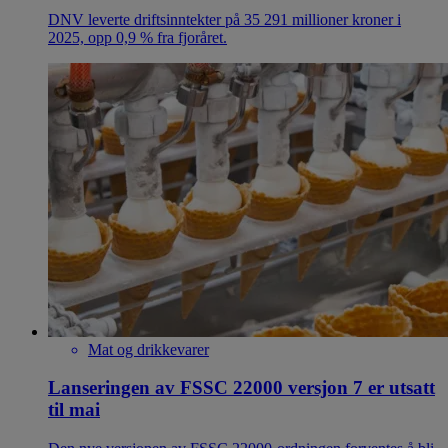
DNV leverte driftsinntekter på 35 291 millioner kroner i
2025, opp 0,9 % fra fjoråret.
Mat og drikkevarer
Lanseringen av FSSC 22000 versjon 7 er utsatt
til mai