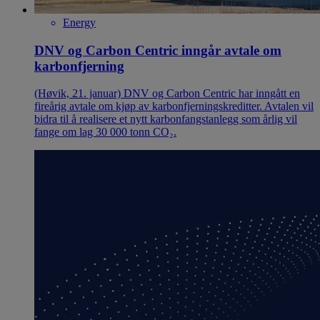
Energy
DNV og Carbon Centric inngår avtale om
karbonfjerning
(Høvik, 21. januar) DNV og Carbon Centric har inngått en
fireårig avtale om kjøp av karbonfjerningskreditter. Avtalen vil
bidra til å realisere et nytt karbonfangstanlegg som årlig vil
fange om lag 30 000 tonn CO₂.