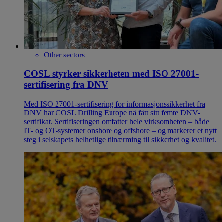
Other sectors
COSL styrker sikkerheten med ISO 27001-
sertifisering fra DNV
Med ISO 27001-sertifisering for informasjonssikkerhet fra
DNV har COSL Drilling Europe nå fått sitt femte DNV-
sertifikat. Sertifiseringen omfatter hele virksomheten – både
IT- og OT-systemer onshore og offshore – og markerer et nytt
steg i selskapets helhetlige tilnærming til sikkerhet og kvalitet.