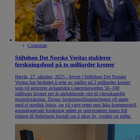
Corporate
Stiftelsen Det Norske Veritas etablerer
forskningsfond på to milliarder kroner
Høvik, 27. oktober, 2025 - Styret i Stiftelsen Det Norske
Veritas har besluttet å sette av midler på 2 milliarder kroner
som vil generere avkastning i størrelsesorden 50–100
millioner kroner per år utelukkende viet til vitenskapelig
grunnforskning. Denne forskningsfinansieringen vil starte
med et nordisk fokus, og vil være rettet mot ikke-kommersiell,
grunnleggende forskning utført av universiteter innen felt
relatert til Stiftelsens formål om å sikre liv, verdier og miljø.