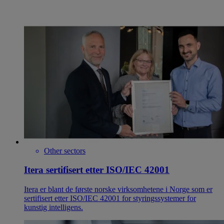
Other sectors
Itera sertifisert etter ISO/IEC 42001
Itera er blant de første norske virksomhetene i Norge som er
sertifisert etter ISO/IEC 42001 for styringssystemer for
kunstig intelligens.