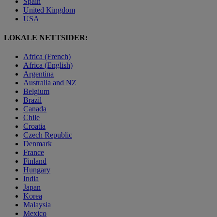
Spain
United Kingdom
USA
LOKALE NETTSIDER:
Africa (French)
Africa (English)
Argentina
Australia and NZ
Belgium
Brazil
Canada
Chile
Croatia
Czech Republic
Denmark
France
Finland
Hungary
India
Japan
Korea
Malaysia
Mexico