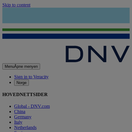
Skip to content
Menu
Åpne menyen
Sign in to Veracity
Norge
HOVEDNETTSIDER
Global - DNV.com
China
Germany
Italy
Netherlands