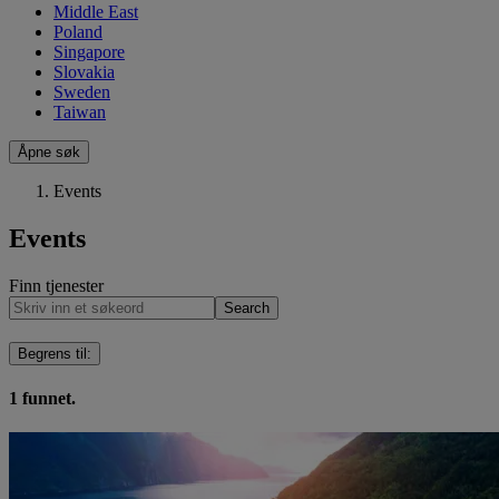
Middle East
Poland
Singapore
Slovakia
Sweden
Taiwan
Åpne søk
Events
Events
Finn tjenester
Search
Begrens til
:
1
funnet.