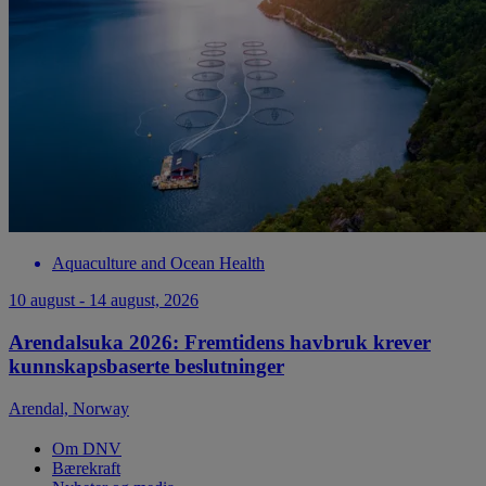
Aquaculture and Ocean Health
10 august - 14 august, 2026
Arendalsuka 2026: Fremtidens havbruk krever
kunnskapsbaserte beslutninger
Arendal, Norway
Om DNV
Bærekraft