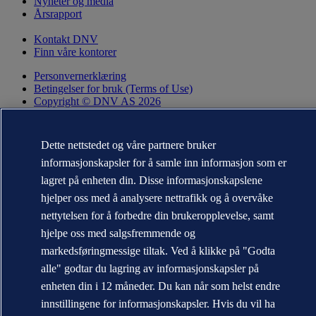
Nyheter og media
Årsrapport
Kontakt DNV
Finn våre kontorer
Personvernerklæring
Betingelser for bruk (Terms of Use)
Copyright © DNV AS 2026
Informasjonskapsler
Dette nettstedet og våre partnere bruker
informasjonskapsler for å samle inn informasjon som er
lagret på enheten din. Disse informasjonskapslene
hjelper oss med å analysere nettrafikk og å overvåke
nettytelsen for å forbedre din brukeropplevelse, samt
hjelpe oss med salgsfremmende og
markedsføringmessige tiltak. Ved å klikke på "Godta
alle" godtar du lagring av informasjonskapsler på
Varemerkene DNV GL®, DNV®, Horizon Graphic og Det Norske
enheten din i 12 måneder. Du kan når som helst endre
Veritas® tilhører selskaper i Det Norske Veritas-konsernet. Alle
innstillingene for informasjonskapsler. Hvis du vil ha
rettigheter forbeholdt.