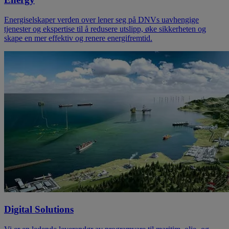
Energiselskaper verden over lener seg på DNVs uavhengige
tjenester og ekspertise til å redusere utslipp, øke sikkerheten og
skape en mer effektiv og renere energifremtid.
Digital Solutions