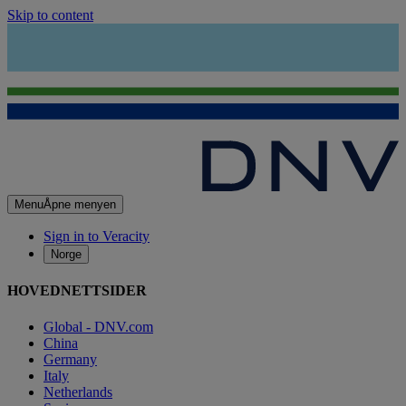
Skip to content
Menu
Åpne menyen
Sign in to Veracity
Norge
HOVEDNETTSIDER
Global - DNV.com
China
Germany
Italy
Netherlands