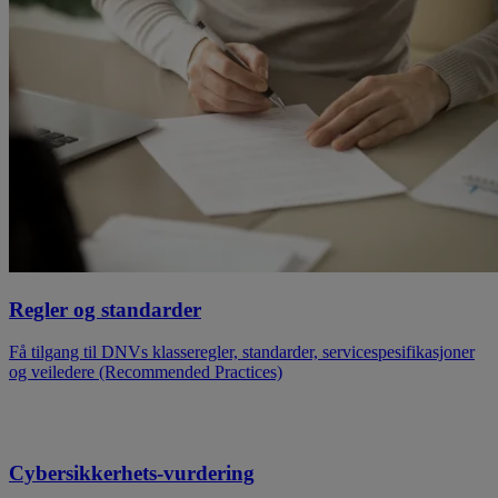
Regler og standarder
Få tilgang til DNVs klasseregler, standarder, servicespesifikasjoner
og veiledere (Recommended Practices)
Cybersikkerhets-vurdering