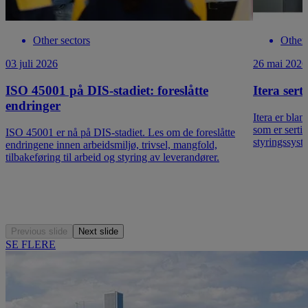
Other sectors
Other 
03 juli 2026
26 mai 2026
ISO 45001 på DIS-stadiet: foreslåtte
Itera sert
endringer
Itera er bla
som er serti
ISO 45001 er nå på DIS-stadiet. Les om de foreslåtte
styringssyste
endringene innen arbeidsmiljø, trivsel, mangfold,
tilbakeføring til arbeid og styring av leverandører.
Previous slide
Next slide
SE FLERE