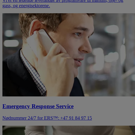
Vi er en ledende leverandør av programvare til maritim, olje- og
gass, og energisektorene.
Emergency Response Service
Nødnummer 24/7 for ERS™: +47 91 84 97 15