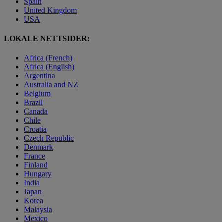
Spain
United Kingdom
USA
LOKALE NETTSIDER:
Africa (French)
Africa (English)
Argentina
Australia and NZ
Belgium
Brazil
Canada
Chile
Croatia
Czech Republic
Denmark
France
Finland
Hungary
India
Japan
Korea
Malaysia
Mexico