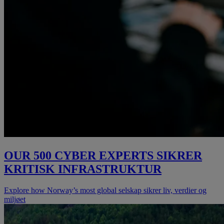
OUR 500 CYBER EXPERTS SIKRER
KRITISK INFRASTRUKTUR
Explore how Norway’s most global selskap sikrer liv, verdier og
miljøet