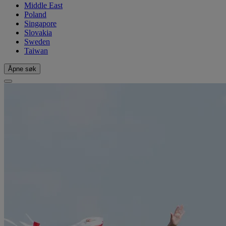
Middle East
Poland
Singapore
Slovakia
Sweden
Taiwan
Åpne søk