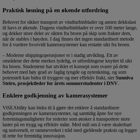
Praktisk løsning på en økende utfordring
Behovet for sikker transport av vindturbinblader og annen dekkslast
til havs er økende. Dagens vindturbinblader er over 100 meter lange,
og dekker store deler av sikten fra broen på skip som frakter dem,
når de stables i høyden. I dag finnes det ingen standardisert metode
for å vurdere hvorvidt kamerasystemer kan erstatte sikt fra broen.
– Moderne shippingoperasjoner er i stadig utvikling. Ett av
områdene der dette merkes tydelig, er utfordringene knyttet til sikt
fra broen. Studentene har utviklet et konsept som svarer på dette
behovet med høy grad av faglig tyngde og nytenkning, og som
potensielt kan bidra til tryggere og mer effektiv frakt, sier
Sunniva
Steiro, prosjektleder for årets sommerstudenter i DNV
.
Enklere godkjenning av kamerasystemer
ViSEAbility kan bidra til å gjøre det enklere å standardisere
godkjenningen av kamerasystemer, og samtidig åpne for nye
forretningsmuligheter for rederier som ønsker å transportere store
laster på en trygg og effektiv måte. Med mål om å være skalerbart
og universelt, er rammeverket i tråd med gjeldende praksis og legger
til rette for fremtidig innovasjon.