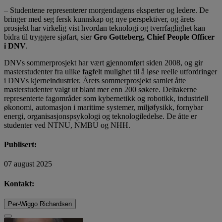
– Studentene representerer morgendagens eksperter og ledere. De
bringer med seg fersk kunnskap og nye perspektiver, og årets
prosjekt har virkelig vist hvordan teknologi og tverrfaglighet kan
bidra til tryggere sjøfart, sier
Gro Gotteberg, Chief People Officer
i DNV
.
DNVs sommerprosjekt har vært gjennomført siden 2008, og gir
masterstudenter fra ulike fagfelt mulighet til å løse reelle utfordringer
i DNVs kjerneindustrier. Årets sommerprosjekt samlet åtte
masterstudenter valgt ut blant mer enn 200 søkere. Deltakerne
representerte fagområder som kybernetikk og robotikk, industriell
økonomi, automasjon i maritime systemer, miljøfysikk, fornybar
energi, organisasjonspsykologi og teknologiledelse. De åtte er
studenter ved NTNU, NMBU og NHH.
Publisert:
07 august 2025
Kontakt:
Per-Wiggo Richardsen