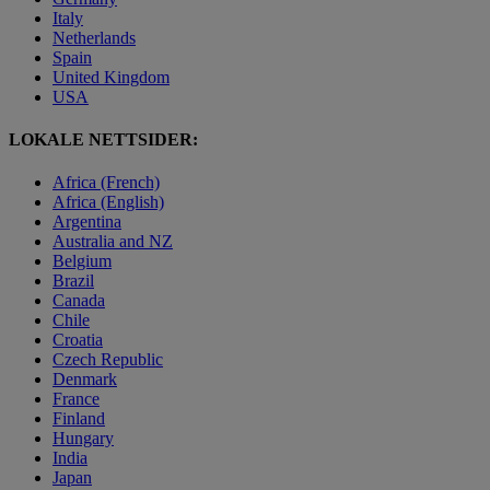
Italy
Netherlands
Spain
United Kingdom
USA
LOKALE NETTSIDER:
Africa (French)
Africa (English)
Argentina
Australia and NZ
Belgium
Brazil
Canada
Chile
Croatia
Czech Republic
Denmark
France
Finland
Hungary
India
Japan