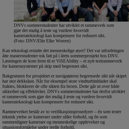
DNVs sommerstudenter har utviklet et rammeverk som
gjør det mulig å teste og vurdere hvorvidt
kamerateknologi kan kompensere for redusert sikt.
(Foto: DNV/Elin Elke Worren)
Kan teknologi erstatte det menneskelige øyet? Det var utfordringen
åtte masterstudenter tok fatt på i årets sommerprosjekt hos DNV.
Løsningen de kom frem til er ViSEAbility – et nytt testrammeverk
for kamerasystemer på skip med begrenset sikt.
Bakgrunnen for prosjektet er navigatørens begrensede sikt når skipet
har stor dekkslast. Når for eksempel store vindturbinblader skal
fraktes, blokkerer de ofte sikten fra broen. Dette går ut over både
sikkerhet og effektivitet. DNVs sommerstudenter har derfor utviklet
et rammeverk som gjør det mulig å teste og vurdere hvorvidt
kamerateknologi kan kompensere for redusert sikt.
Rammeverket består av to verifikasjonsprosedyrer – én som tester
teknisk ytelse av kameraer under ulike forhold, og én som
sammenligner kameraer og menneskelige opplevelser og
situasjonsforståelse under reelle forhold.