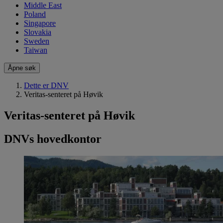
Middle East
Poland
Singapore
Slovakia
Sweden
Taiwan
Åpne søk
Dette er DNV
Veritas-senteret på Høvik
Veritas-senteret på Høvik
DNVs hovedkontor