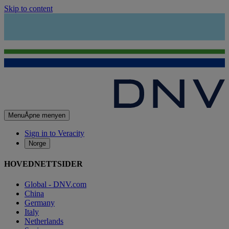
Skip to content
Menu
Åpne menyen
Sign in to Veracity
Norge
HOVEDNETTSIDER
Global - DNV.com
China
Germany
Italy
Netherlands