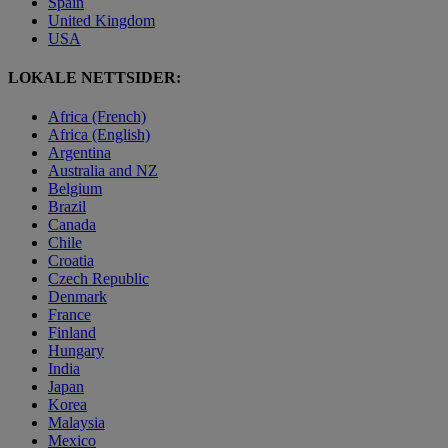
Spain
United Kingdom
USA
LOKALE NETTSIDER:
Africa (French)
Africa (English)
Argentina
Australia and NZ
Belgium
Brazil
Canada
Chile
Croatia
Czech Republic
Denmark
France
Finland
Hungary
India
Japan
Korea
Malaysia
Mexico