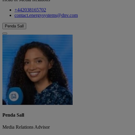
+442038165702
contact.energysystems@dnv.com
Penda Sall
Penda Sall
Media Relations Advisor