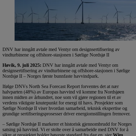
DNV har inngått avtale med Ventyr om designsertifisering av
vindturbinene og offshore-stasjonen i Sørlige Nordsjø II
Høvik, 9. juli 2025:
DNV har inngått avtale med Ventyr om
designsertifisering av vindturbinene og offshore-stasjonen i Sørlige
Nordsjø II – Norges første bunnfaste havvindpark.
Ifølge DNVs North Sea Forecast Report forventes det at nær
halvparten (48%) av Europas havvind vil komme fra Nordsjøen
innen midten av århundret, noe som vil gjøre regionen til et av
verdens viktigste knutepunkt for energi til havs. Prosjekter som
Sørlige Nordsjø II viser hvordan samarbeid, teknisk ekspertise og
grundige sertifiseringsprosesser driver energiomstillingen fremover.
– Sørlige Nordsjø II markerer et historisk gjennombrudd for Norges
satsing på havvind. Vi er stolte over å samarbeide med DNV for å
sikre at prosjektet holder høyeste standard fra dag en, sier
Wim