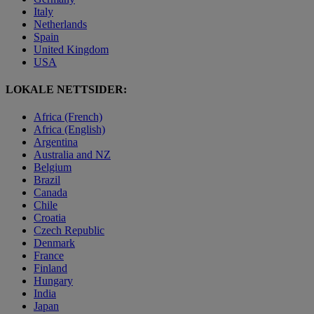
Italy
Netherlands
Spain
United Kingdom
USA
LOKALE NETTSIDER:
Africa (French)
Africa (English)
Argentina
Australia and NZ
Belgium
Brazil
Canada
Chile
Croatia
Czech Republic
Denmark
France
Finland
Hungary
India
Japan