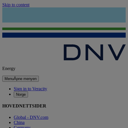
Skip to content
Energy
Menu
Åpne menyen
Sign in to Veracity
Norge
HOVEDNETTSIDER
Global - DNV.com
China
Germany