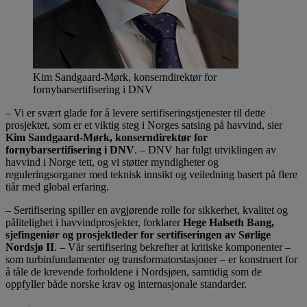
Kim Sandgaard-Mørk, konserndirektør for
fornybarsertifisering i DNV
– Vi er svært glade for å levere sertifiseringstjenester til dette
prosjektet, som er et viktig steg i Norges satsing på havvind, sier
Kim Sandgaard-Mørk, konserndirektør for
fornybarsertifisering i DNV
. – DNV har fulgt utviklingen av
havvind i Norge tett, og vi støtter myndigheter og
reguleringsorganer med teknisk innsikt og veiledning basert på flere
tiår med global erfaring.
– Sertifisering spiller en avgjørende rolle for sikkerhet, kvalitet og
pålitelighet i havvindprosjekter, forklarer
Hege Halseth Bang,
sjefingeniør og prosjektleder for sertifiseringen av Sørlige
Nordsjø II
. – Vår sertifisering bekrefter at kritiske komponenter –
som turbinfundamenter og transformatorstasjoner – er konstruert for
å tåle de krevende forholdene i Nordsjøen, samtidig som de
oppfyller både norske krav og internasjonale standarder.