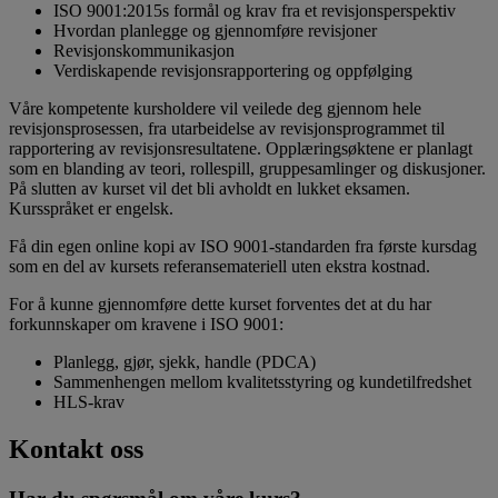
ISO 9001:2015s formål og krav fra et revisjonsperspektiv
Hvordan planlegge og gjennomføre revisjoner
Revisjonskommunikasjon
Verdiskapende revisjonsrapportering og oppfølging
Våre kompetente kursholdere vil veilede deg gjennom hele
revisjonsprosessen, fra utarbeidelse av revisjonsprogrammet til
rapportering av revisjonsresultatene. Opplæringsøktene er planlagt
som en blanding av teori, rollespill, gruppesamlinger og diskusjoner.
På slutten av kurset vil det bli avholdt en lukket eksamen.
Kursspråket er engelsk.
Få din egen online kopi av ISO 9001-standarden fra første kursdag
som en del av kursets referansemateriell uten ekstra kostnad.
For å kunne gjennomføre dette kurset forventes det at du har
forkunnskaper om kravene i ISO 9001:
Planlegg, gjør, sjekk, handle (PDCA)
Sammenhengen mellom kvalitetsstyring og kundetilfredshet
HLS-krav
Kontakt oss