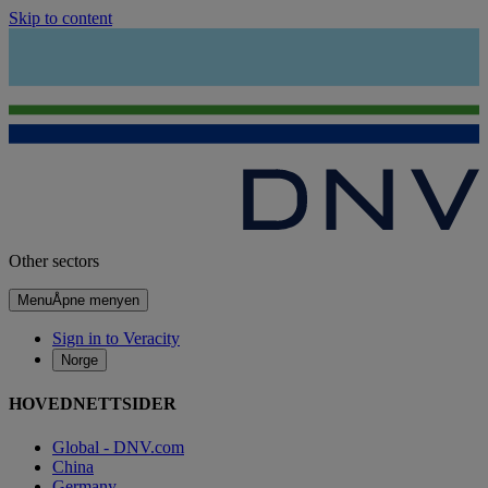
Skip to content
Other sectors
Menu
Åpne menyen
Sign in to Veracity
Norge
HOVEDNETTSIDER
Global - DNV.com
China
Germany