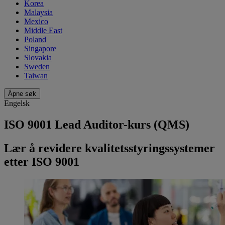
Korea
Malaysia
Mexico
Middle East
Poland
Singapore
Slovakia
Sweden
Taiwan
Åpne søk
Engelsk
ISO 9001 Lead Auditor-kurs (QMS)
Lær å revidere kvalitetsstyringssystemer
etter ISO 9001