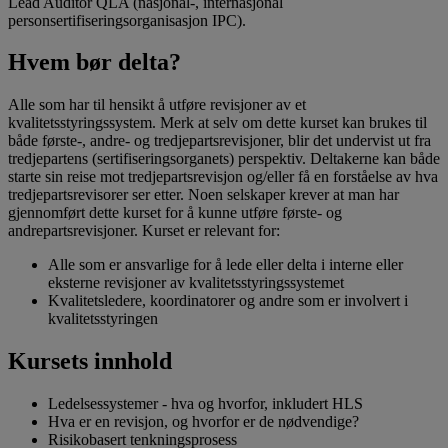
Lead Auditor QLA (nasjonal-, internasjonal
personsertifiseringsorganisasjon IPC).
Hvem bør delta?
Alle som har til hensikt å utføre revisjoner av et
kvalitetsstyringssystem. Merk at selv om dette kurset kan brukes til
både første-, andre- og tredjepartsrevisjoner, blir det undervist ut fra
tredjepartens (sertifiseringsorganets) perspektiv. Deltakerne kan både
starte sin reise mot tredjepartsrevisjon og/eller få en forståelse av hva
tredjepartsrevisorer ser etter. Noen selskaper krever at man har
gjennomført dette kurset for å kunne utføre første- og
andrepartsrevisjoner. Kurset er relevant for:
Alle som er ansvarlige for å lede eller delta i interne eller
eksterne revisjoner av kvalitetsstyringssystemet
Kvalitetsledere, koordinatorer og andre som er involvert i
kvalitetsstyringen
Kursets innhold
Ledelsessystemer - hva og hvorfor, inkludert HLS
Hva er en revisjon, og hvorfor er de nødvendige?
Risikobasert tenkningsprosess