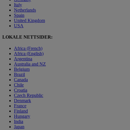
Italy
Netherlands
Spain
United Kingdom
USA
LOKALE NETTSIDER:
Africa (French)
Africa (English)
Argentina
Australia and NZ
Belgium
Brazil
Canada
Chile
Croatia
Czech Republic
Denmark
France
Finland
Hungary
India
Japan