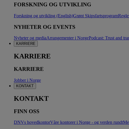
FORSKNING OG UTVIKLING
Forskning og utvikling (English)
Grønt Skipsfartsprogram
Regle
NYHETER OG EVENTS
Nyheter og media
Arrangementer i Norge
Podcast: Trust and tra
KARRIERE
KARRIERE
KARRIERE
Jobber i Norge
KONTAKT
KONTAKT
FINN OSS
DNVs hovedkontor
Våre kontorer i Norge - og verden rundt
Me