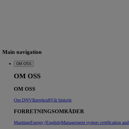
Main navigation
OM OSS
OM OSS
OM OSS
Om DNV
Bærekraft
Vår historie
FORRETNINGSOMRÅDER
Maritime
Energy (English)
Management system certification and 