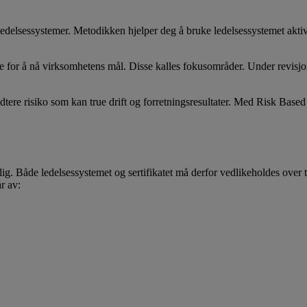
edelsessystemer. Metodikken hjelper deg å bruke ledelsessystemet aktiv
itiske for å nå virksomhetens mål. Disse kalles fokusområder. Under revi
tere risiko som kan true drift og forretningsresultater. Med Risk Based Ce
g. Både ledelsessystemet og sertifikatet må derfor vedlikeholdes over t
år av: