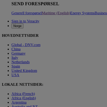
SEND FORESPØRSEL
Generell forespørsel
Maritime (English)
Energy Systems
Busines
Sign in to Veracity
Norge
HOVEDNETTSIDER
Global - DNV.com
China
Germany
Italy
Netherlands
Spain
United Kingdom
USA
LOKALE NETTSIDER:
Africa (French)
Africa (English)
Argentina
Australia and NZ