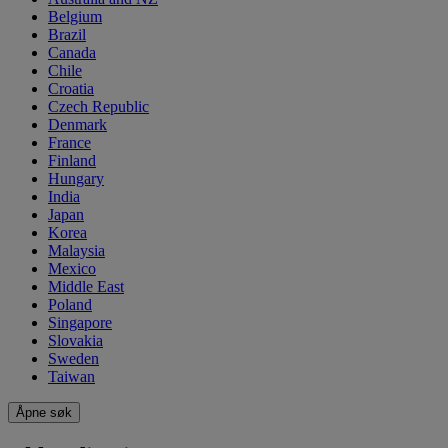
Belgium
Brazil
Canada
Chile
Croatia
Czech Republic
Denmark
France
Finland
Hungary
India
Japan
Korea
Malaysia
Mexico
Middle East
Poland
Singapore
Slovakia
Sweden
Taiwan
Åpne søk