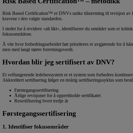
Risk Based Certification™ – metodikk
Risk Based Certification™ er DNVs unike tilnærming til revisjon av l
kravene i den valgte standarden.
I stedet for å revidere «alt likt», identifiserer du områder som er kr
fokusområdene.
Å vite hvor forbedringsarbeidet bør prioriteres er avgjørende for å hånd
men med langt større forretningsverdi.
Hvordan blir jeg sertifisert av DNV?
Et velfungerende ledelsessystem er et system som forbedres kontinuerli
Akkreditert sertifisering følger en treårig sertifiseringssyklus som best
Førstegangssertifisering
Årlige revisjoner for å opprettholde sertifikatet
Resertifisering hvert tredje år
Førstegangssertifisering
1. Identifiser fokusområder