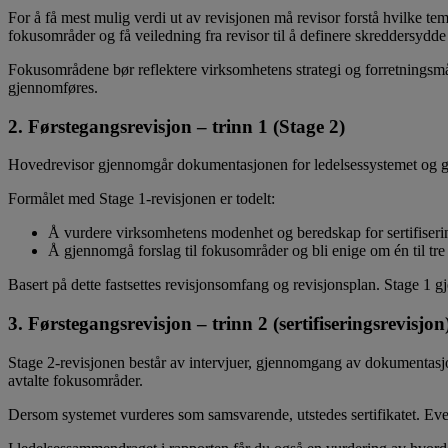
For å få mest mulig verdi ut av revisjonen må revisor forstå hvilke 
fokusområder og få veiledning fra revisor til å definere skreddersyd
Fokusområdene bør reflektere virksomhetens strategi og forretningsmål
gjennomføres.
2. Førstegangsrevisjon – trinn 1 (Stage 2)
Hovedrevisor gjennomgår dokumentasjonen for ledelsessystemet og g
Formålet med Stage 1‑revisjonen er todelt:
Å vurdere virksomhetens modenhet og beredskap for sertifiseri
Å gjennomgå forslag til fokusområder og bli enige om én til tre
Basert på dette fastsettes revisjonsomfang og revisjonsplan. Stage 1 
3. Førstegangsrevisjon – trinn 2 (sertifiseringsrevisjon
Stage 2‑revisjonen består av intervjuer, gjennomgang av dokumentasj
avtalte fokusområder.
Dersom systemet vurderes som samsvarende, utstedes sertifikatet. Even