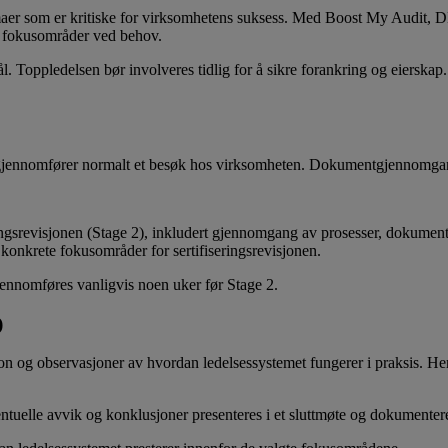
temaer som er kritiske for virksomhetens suksess. Med Boost My Audit, D
de fokusområder ved behov.
. Toppledelsen bør involveres tidlig for å sikre forankring og eierskap
jennomfører normalt et besøk hos virksomheten. Dokumentgjennomgange
ngsrevisjonen (Stage 2), inkludert gjennomgang av prosesser, dokument
 konkrete fokusområder for sertifiseringsrevisjonen.
gjennomføres vanligvis noen uker før Stage 2.
)
on og observasjoner av hvordan ledelsessystemet fungerer i praksis. He
tuelle avvik og konklusjoner presenteres i et sluttmøte og dokumenteres