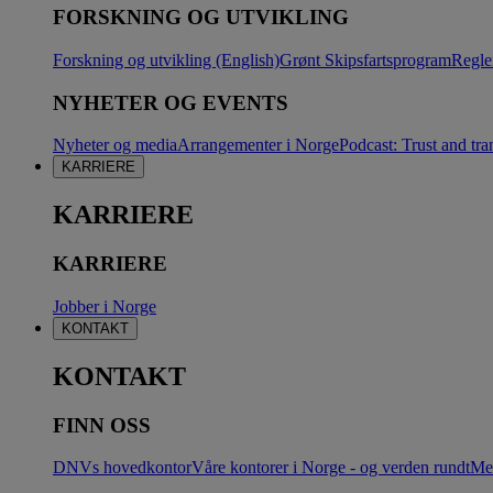
FORSKNING OG UTVIKLING
Forskning og utvikling (English)
Grønt Skipsfartsprogram
Regle
NYHETER OG EVENTS
Nyheter og media
Arrangementer i Norge
Podcast: Trust and tra
KARRIERE
KARRIERE
KARRIERE
Jobber i Norge
KONTAKT
KONTAKT
FINN OSS
DNVs hovedkontor
Våre kontorer i Norge - og verden rundt
Me