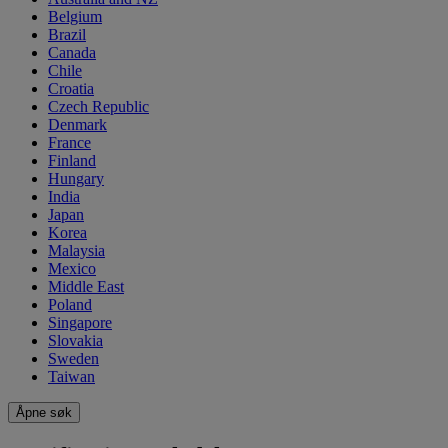
Belgium
Brazil
Canada
Chile
Croatia
Czech Republic
Denmark
France
Finland
Hungary
India
Japan
Korea
Malaysia
Mexico
Middle East
Poland
Singapore
Slovakia
Sweden
Taiwan
Åpne søk