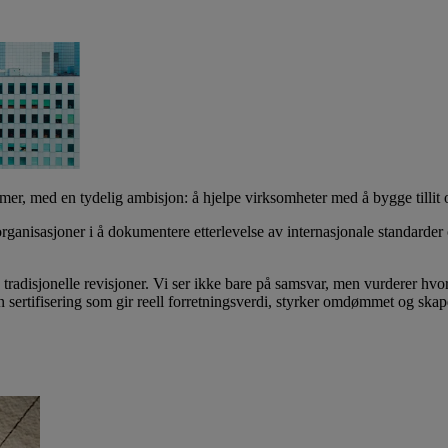
emer, med en tydelig ambisjon: å hjelpe virksomheter med å bygge tillit 
rganisasjoner i å dokumentere etterlevelse av internasjonale standarder 
adisjonelle revisjoner. Vi ser ikke bare på samsvar, men vurderer hvord
en sertifisering som gir reell forretningsverdi, styrker omdømmet og skape