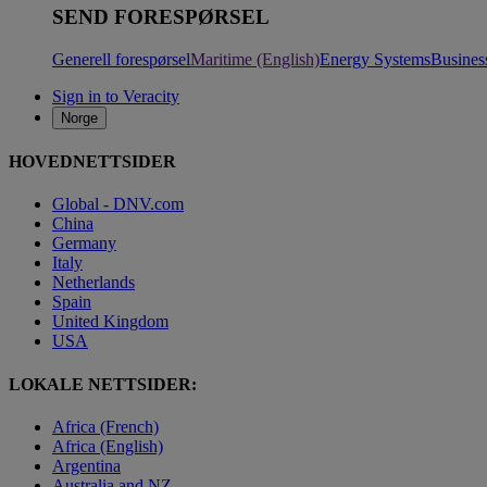
SEND FORESPØRSEL
Generell forespørsel
Maritime (English)
Energy Systems
Busines
Sign in to Veracity
Norge
HOVEDNETTSIDER
Global - DNV.com
China
Germany
Italy
Netherlands
Spain
United Kingdom
USA
LOKALE NETTSIDER:
Africa (French)
Africa (English)
Argentina
Australia and NZ