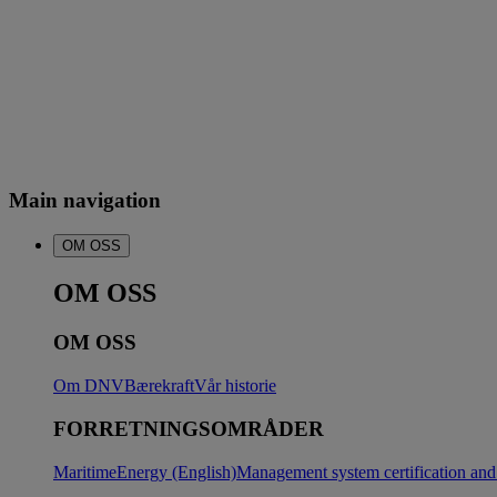
Main navigation
OM OSS
OM OSS
OM OSS
Om DNV
Bærekraft
Vår historie
FORRETNINGSOMRÅDER
Maritime
Energy (English)
Management system certification and 