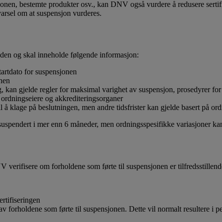
sasjonen, bestemte produkter osv., kan DNV også vurdere å redusere serti
arsel om at suspensjon vurderes.
nden og skal inneholde følgende informasjon:
tartdato for suspensjonen
onen
g, kan gjelde regler for maksimal varighet av suspensjon, prosedyrer for
ra ordningseiere og akkrediteringsorganer
til å klage på beslutningen, men andre tidsfrister kan gjelde basert på
re suspendert i mer enn 6 måneder, men ordningsspesifikke variasjoner 
 verifisere om forholdene som førte til suspensjonen er tilfredsstillende
ertifiseringen
v forholdene som førte til suspensjonen. Dette vil normalt resultere i pe