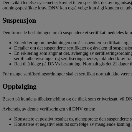
Der svikt i ledelsessystemet er knyttet til en spesifikk del av organi
ordning‑spesifikke krav. DNV kan også velge kun å gi kunden en adv
Suspensjon
Den formelle beslutningen om å suspendere et sertifikat meddeles ku
En erklæring om beslutningen om å suspendere sertifikatet og s
Detaljer om det suspenderte sertifikatet og årsaken til suspensj
En erklæring som angir at det, avhengig av sertifiseringsordnin
sertifikathenvisninger og sertifiseringsmerker, inkludert krav f
Rett til å klage på DNVs beslutning. Normalt gis det 21 dager 
For mange sertifiseringsordninger skal et sertifikat normalt ikke væ
Oppfølging
Basert på kundens tilbakemelding og de tiltak som er iverksatt, vil DNV
Avhengig av denne verifiseringen vil DNV enten:
Konstatere et positivt resultat og gjenopprette den suspenderte s
Konstatere et negativt resultat som følge av manglende løsning a