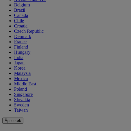
Belgium
Brazil
Canada
Chile
Croatia
Czech Republic
Denmark
France
Finland
Hungary
India
Japan
Korea
Malaysia
Mexico
Middle East
Poland
Singapore
Slovakia
Sweden
Taiwan
Åpne søk