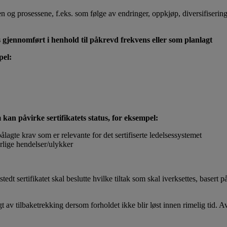
 og prosessene, f.eks. som følge av endringer, oppkjøp, diversifisering
es gjennomført i henhold til påkrevd frekvens eller som planlagt
pel:
an påvirke sertifikatets status, for eksempel:
agte krav som er relevante for det sertifiserte ledelsessystemet
orlige hendelser/ulykker
t sertifikatet skal beslutte hvilke tiltak som skal iverksettes, basert
ulgt av tilbaketrekking dersom forholdet ikke blir løst innen rimelig ti