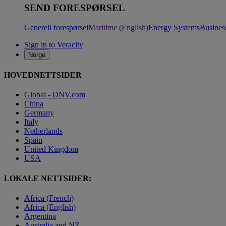
SEND FORESPØRSEL
Generell forespørsel
Maritime (English)
Energy Systems
Busines
Sign in to Veracity
Norge
HOVEDNETTSIDER
Global - DNV.com
China
Germany
Italy
Netherlands
Spain
United Kingdom
USA
LOKALE NETTSIDER:
Africa (French)
Africa (English)
Argentina
Australia and NZ