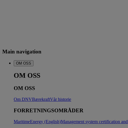
Main navigation
OM OSS
OM OSS
OM OSS
Om DNV
Bærekraft
Vår historie
FORRETNINGSOMRÅDER
Maritime
Energy (English)
Management system certification and 