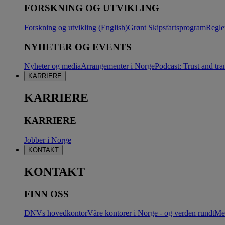
FORSKNING OG UTVIKLING
Forskning og utvikling (English)
Grønt Skipsfartsprogram
Regle
NYHETER OG EVENTS
Nyheter og media
Arrangementer i Norge
Podcast: Trust and tra
KARRIERE
KARRIERE
KARRIERE
Jobber i Norge
KONTAKT
KONTAKT
FINN OSS
DNVs hovedkontor
Våre kontorer i Norge - og verden rundt
Me