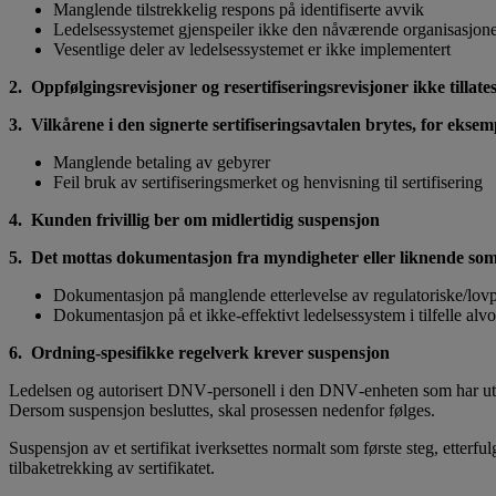
Manglende tilstrekkelig respons på identifiserte avvik
Ledelsessystemet gjenspeiler ikke den nåværende organisasjonen
Vesentlige deler av ledelsessystemet er ikke implementert
2. Oppfølgingsrevisjoner og resertifiseringsrevisjoner ikke tillat
3. Vilkårene i den signerte sertifiseringsavtalen brytes, for eksem
Manglende betaling av gebyrer
Feil bruk av sertifiseringsmerket og henvisning til sertifisering
4. Kunden frivillig ber om midlertidig suspensjon
5. Det mottas dokumentasjon fra myndigheter eller liknende som k
Dokumentasjon på manglende etterlevelse av regulatoriske/lovpål
Dokumentasjon på et ikke-effektivt ledelsessystem i tilfelle alv
6. Ordning‑spesifikke regelverk krever suspensjon
Ledelsen og autorisert DNV‑personell i den DNV‑enheten som har utsted
Dersom suspensjon besluttes, skal prosessen nedenfor følges.
Suspensjon av et sertifikat iverksettes normalt som første steg, etterf
tilbaketrekking av sertifikatet.