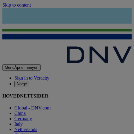
Skip to content
Menu
Åpne menyen
Sign in to Veracity
Norge
HOVEDNETTSIDER
Global - DNV.com
China
Germany
Italy
Netherlands