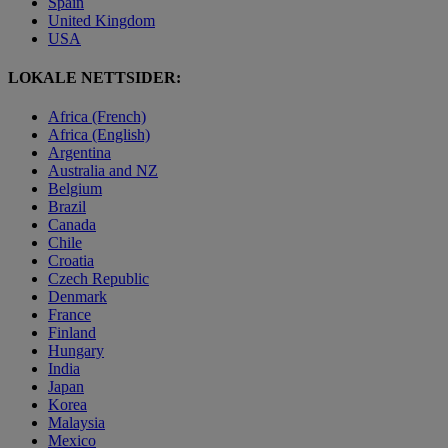
Spain
United Kingdom
USA
LOKALE NETTSIDER:
Africa (French)
Africa (English)
Argentina
Australia and NZ
Belgium
Brazil
Canada
Chile
Croatia
Czech Republic
Denmark
France
Finland
Hungary
India
Japan
Korea
Malaysia
Mexico