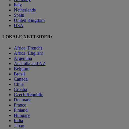
Italy
Netherlands
Spain
United Kingdom
USA
LOKALE NETTSIDER:
Africa (French)
Africa (English)
Argentina
Australia and NZ
Belgium
Brazil
Canada
Chile
Croatia
Czech Republic
Denmark
France
Finland
Hungary
India
Japan