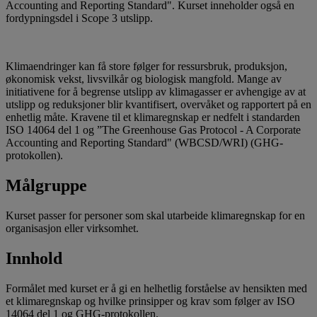
Accounting and Reporting Standard". Kurset inneholder også en
fordypningsdel i Scope 3 utslipp.
Klimaendringer kan få store følger for ressursbruk, produksjon,
økonomisk vekst, livsvilkår og biologisk mangfold. Mange av
initiativene for å begrense utslipp av klimagasser er avhengige av at
utslipp og reduksjoner blir kvantifisert, overvåket og rapportert på en
enhetlig måte. Kravene til et klimaregnskap er nedfelt i standarden
ISO 14064 del 1 og ”The Greenhouse Gas Protocol - A Corporate
Accounting and Reporting Standard" (WBCSD/WRI) (GHG-
protokollen).
Målgruppe
Kurset passer for personer som skal utarbeide klimaregnskap for en
organisasjon eller virksomhet.
Innhold
Formålet med kurset er å gi en helhetlig forståelse av hensikten med
et klimaregnskap og hvilke prinsipper og krav som følger av ISO
14064 del 1 og GHG-protokollen.