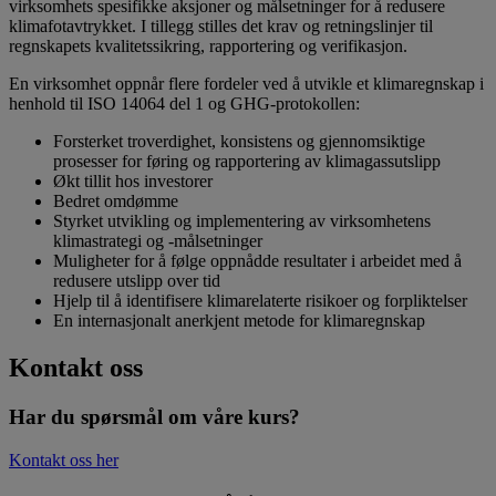
virksomhets spesifikke aksjoner og målsetninger for å redusere
klimafotavtrykket. I tillegg stilles det krav og retningslinjer til
regnskapets kvalitetssikring, rapportering og verifikasjon.
En virksomhet oppnår flere fordeler ved å utvikle et klimaregnskap i
henhold til ISO 14064 del 1 og GHG-protokollen:
Forsterket troverdighet, konsistens og gjennomsiktige
prosesser for føring og rapportering av klimagassutslipp
Økt tillit hos investorer
Bedret omdømme
Styrket utvikling og implementering av virksomhetens
klimastrategi og -målsetninger
Muligheter for å følge oppnådde resultater i arbeidet med å
redusere utslipp over tid
Hjelp til å identifisere klimarelaterte risikoer og forpliktelser
En internasjonalt anerkjent metode for klimaregnskap
Kontakt oss
Har du spørsmål om våre kurs?
Kontakt oss her