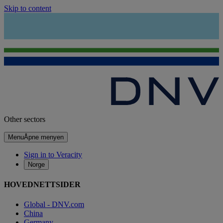
Skip to content
Other sectors
Menu
Åpne menyen
Sign in to Veracity
Norge
HOVEDNETTSIDER
Global - DNV.com
China
Germany