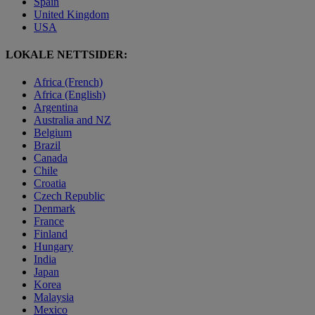
Spain
United Kingdom
USA
LOKALE NETTSIDER:
Africa (French)
Africa (English)
Argentina
Australia and NZ
Belgium
Brazil
Canada
Chile
Croatia
Czech Republic
Denmark
France
Finland
Hungary
India
Japan
Korea
Malaysia
Mexico