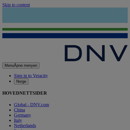
Skip to content
Menu
Åpne menyen
Sign in to Veracity
Norge
HOVEDNETTSIDER
Global - DNV.com
China
Germany
Italy
Netherlands