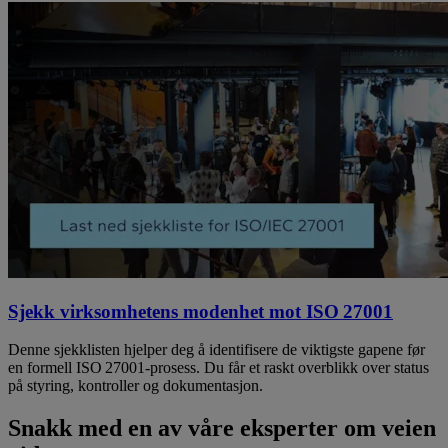
Sjekk virksomhetens modenhet mot ISO 27001
Denne sjekklisten hjelper deg å identifisere de viktigste gapene før
en formell ISO 27001‑prosess. Du får et raskt overblikk over status
på styring, kontroller og dokumentasjon.
Snakk med en av våre eksperter om veien