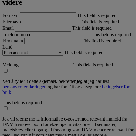
videre
Fornavn
This field is required
Etternavn
This field is required
Email
This field is required
Telefonnummer
This field is required
Firmanavn
This field is required
Land
This field is required
Melding
This field is required
Ved å fylle ut dette skjemaet, bekrefter jeg at jeg har lest
personvernerklæringen
og har forstått og aksepterer
betingelser for
bruk
.
This field is required
Jeg vil gjerne motta informative e-poster med relevant innhold fra
DNV fremover, som for eksempel invitasjoner til seminarer,
nyhetsbrev eller tilgang til forskning som DNV mener er relevant for
meg. Jeg kan når som helst melde meg av eller endre e-