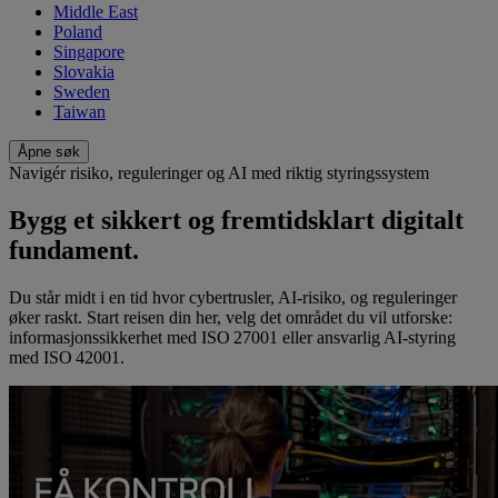
Middle East
Poland
Singapore
Slovakia
Sweden
Taiwan
Åpne søk
Navigér risiko, reguleringer og AI med riktig styringssystem
Bygg et sikkert og fremtidsklart digitalt
fundament.
Du står midt i en tid hvor cybertrusler, AI‑risiko, og reguleringer
øker raskt. Start reisen din her, velg det området du vil utforske:
informasjonssikkerhet med ISO 27001 eller ansvarlig AI-styring
med ISO 42001.