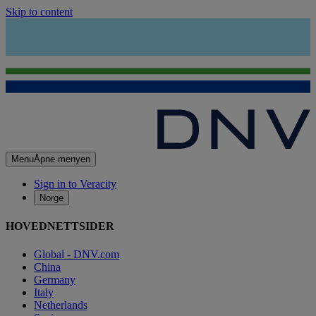
Skip to content
Menu
Åpne menyen
Sign in to Veracity
Norge
HOVEDNETTSIDER
Global - DNV.com
China
Germany
Italy
Netherlands