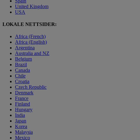
Spain
United Kingdom
USA
LOKALE NETTSIDER:
Africa (French)
Africa (English)
Argentina
Australia and NZ
Belgium
Brazil
Canada
Chile
Croatia
Czech Republic
Denmark
France
Finland
Hungary
India
Japan
Korea
Malaysia
Mexico