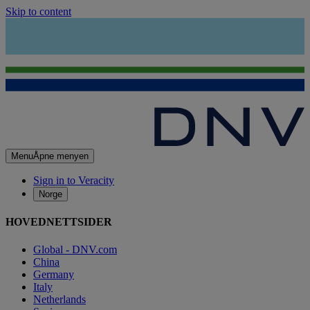
Skip to content
Menu
Åpne menyen
Sign in to Veracity
Norge
HOVEDNETTSIDER
Global - DNV.com
China
Germany
Italy
Netherlands