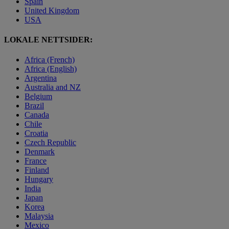
Spain
United Kingdom
USA
LOKALE NETTSIDER:
Africa (French)
Africa (English)
Argentina
Australia and NZ
Belgium
Brazil
Canada
Chile
Croatia
Czech Republic
Denmark
France
Finland
Hungary
India
Japan
Korea
Malaysia
Mexico