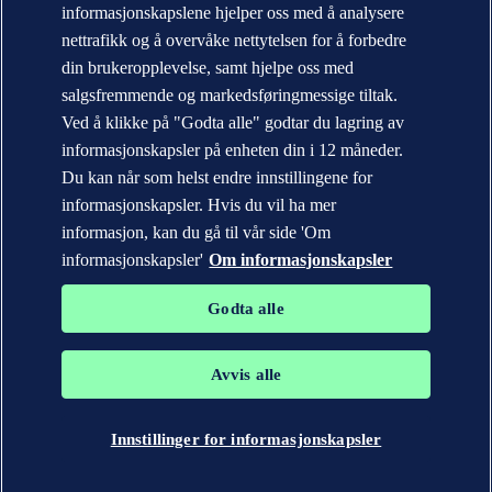
informasjonskapslene hjelper oss med å analysere
Kontakt DNV
Finn våre kontorer
nettrafikk og å overvåke nettytelsen for å forbedre
din brukeropplevelse, samt hjelpe oss med
Personvernerklæring
Betingelser for bruk (Terms of Use)
salgsfremmende og markedsføringmessige tiltak.
Copyright © DNV AS 2026
Ved å klikke på "Godta alle" godtar du lagring av
Informasjonskapsler
informasjonskapsler på enheten din i 12 måneder.
Du kan når som helst endre innstillingene for
informasjonskapsler. Hvis du vil ha mer
informasjon, kan du gå til vår side 'Om
informasjonskapsler'
Om informasjonskapsler
Godta alle
Avvis alle
Varemerkene DNV GL®, DNV®, Horizon Graphic og Det Norske
Veritas® tilhører selskaper i Det Norske Veritas-konsernet. Alle
rettigheter forbeholdt.
Innstillinger for informasjonskapsler
WHEN TRUST MATTERS