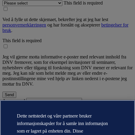
This field is required
Ved å fylle ut dette skjemaet, bekrefter jeg at jeg har lest
personvernerklæringen
og har forstått og aksepterer
betingelser for
bruk
.
This field is required
Jeg vil gjerne motta informative e-poster med relevant innhold fra
DNV fremover, som for eksempel invitasjoner til seminarer,
nyhetsbrev eller tilgang til forskning som DNV mener er relevant for
meg. Jeg kan når som helst melde meg av eller endre e-
postinnstillingene mine ved hjelp av linken nederst i e-postene jeg
mottar fra DNV.
A password
Om DNV
Dette nettstedet og våre partnere bruker
Bærekraft
Nyheter og media
informasjonskapsler for å samle inn informasjon
Årsrapport
som er lagret på enheten din. Disse