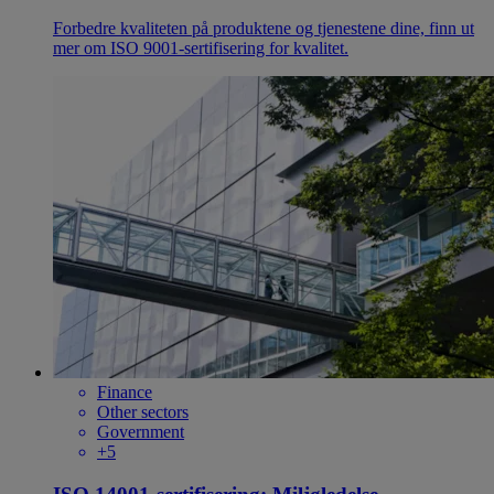
Forbedre kvaliteten på produktene og tjenestene dine, finn ut
mer om ISO 9001-sertifisering for kvalitet.
Finance
Other sectors
Government
+5