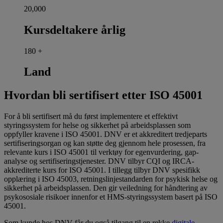
20,000
Kursdeltakere årlig
180
+
Land
Hvordan bli sertifisert etter ISO 45001
For å bli sertifisert må du først implementere et effektivt
styringssystem for helse og sikkerhet på arbeidsplassen som
oppfyller kravene i ISO 45001. DNV er et akkreditert tredjeparts
sertifiseringsorgan og kan støtte deg gjennom hele prosessen, fra
relevante kurs i ISO 45001 til verktøy for egenvurdering, gap-
analyse og sertifiseringstjenester. DNV tilbyr CQI og IRCA-
akkrediterte kurs for ISO 45001. I tillegg tilbyr DNV spesifikk
opplæring i ISO 45003, retningslinjestandarden for psykisk helse og
sikkerhet på arbeidsplassen. Den gir veiledning for håndtering av
psykososiale risikoer innenfor et HMS-styringssystem basert på ISO
45001.
Som kunde hos DNV får du også tilgang til en rekke
digitale