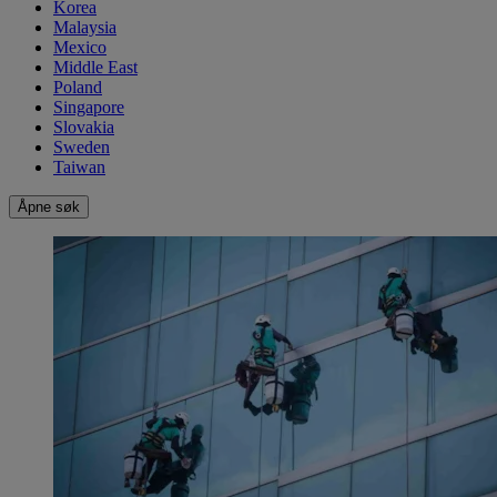
Korea
Malaysia
Mexico
Middle East
Poland
Singapore
Slovakia
Sweden
Taiwan
Åpne søk