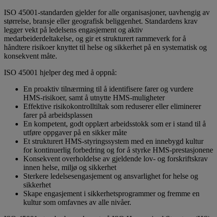
ISO 45001-standarden gjelder for alle organisasjoner, uavhengig av
størrelse, bransje eller geografisk beliggenhet. Standardens krav
legger vekt på ledelsens engasjement og aktiv
medarbeiderdeltakelse, og gir et strukturert rammeverk for å
håndtere risikoer knyttet til helse og sikkerhet på en systematisk og
konsekvent måte.
ISO 45001 hjelper deg med å oppnå:
En proaktiv tilnærming til å identifisere farer og vurdere
HMS-risikoer, samt å utnytte HMS-muligheter
Effektive risikokontrolltiltak som reduserer eller eliminerer
farer på arbeidsplassen
En kompetent, godt opplært arbeidsstokk som er i stand til å
utføre oppgaver på en sikker måte
Et strukturert HMS-styringssystem med en innebygd kultur
for kontinuerlig forbedring og for å styrke HMS-prestasjonene
Konsekvent overholdelse av gjeldende lov- og forskriftskrav
innen helse, miljø og sikkerhet
Sterkere ledelsesengasjement og ansvarlighet for helse og
sikkerhet
Skape engasjement i sikkerhetsprogrammer og fremme en
kultur som omfavnes av alle nivåer.