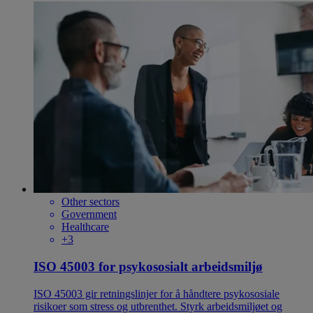
Other sectors
Government
Healthcare
+3
ISO 45003 for psykososialt arbeidsmiljø
ISO 45003 gir retningslinjer for å håndtere psykososiale
risikoer som stress og utbrenthet. Styrk arbeidsmiljøet og