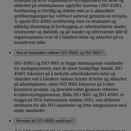
tredjepart på at en organisasjons styringssystem for helse og
sikkerhet på arbeidsplassen oppfyller kravene i ISO 45001.
Sertifisering er frivillig og tildeles etter at et akkreditert
sertifiseringsorgan har verifisert samsvar gjennom en revisjon.
Å oppnå ISO 45001-sertifisering viser en strukturert og
pålitelig tilnærming til forebygging av arbeidsrelaterte skader,
sykdommer og dødsfall, og gir kunder og interessenter tillit til
organisasjonens evne til å håndtere helse og sikkerhet på en
konsekvent måte.
Hva er forskjellen mellom ISO 45001 og ISO 9001?
ISO 45001 og ISO 9001 er begge internasjonale standarder
for styringssystemer, men de tjener forskjellige formål. ISO
45001 fokuserer på å beskytte arbeidstakernes helse og
sikkerhet ved å håndtere risikoer knyttet til helse og sikkerhet
på arbeidsplassen, mens ISO 9001 fokuserer på å sikre
konsistent produkt- og tjenestekvalitet gjennom effektive
kvalitetsstyringsprosesser. Både ISO 9001 og ISO 45001 er
bygget på ISOs harmoniserte struktur (HS), som definerer
strukturen for alle ISO-standarder og letter integrasjonen med
andre standarder.
Hvordan bli ISO 45001-sertifisert?