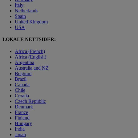
Italy
Netherlands
Spain
United Kingdom
USA
LOKALE NETTSIDER:
Africa (French)
Africa (English)
Argentina
Australia and NZ
Belgium
Brazil
Canada
Chile
Croatia
Czech Republic
Denmark
France
Finland
Hungary
India
Japan