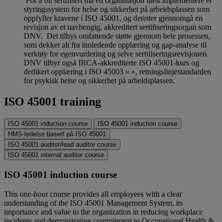
For å bli sertifisert må en organisasjon først implementere et
styringssystem for helse og sikkerhet på arbeidsplassen som
oppfyller kravene i ISO 45001, og deretter gjennomgå en
revisjon av et uavhengig, akkreditert sertifiseringsorgan som
DNV. Det tilbys omfattende støtte gjennom hele prosessen,
som dekker alt fra innledende opplæring og gap-analyse til
verktøy for egenvurdering og selve sertifiseringsrevisjonen.
DNV tilbyr også IRCA-akkrediterte ISO 45001-kurs og
dedikert opplæring i ISO 45003 « », retningslinjestandarden
for psykisk helse og sikkerhet på arbeidsplassen.
ISO 45001 training
ISO 45001 induction course
ISO 45001 induction course
HMS-ledelse basert på ISO 45001
ISO 45001 auditor/lead auditor course
ISO 45001 internal auditor course
ISO 45001 induction course
This one-hour course provides all employees with a clear
understanding of the ISO 45001 Management System, its
importance and value to the organization in reducing workplace
incidents and demonstrating commitment to Occupational Health &