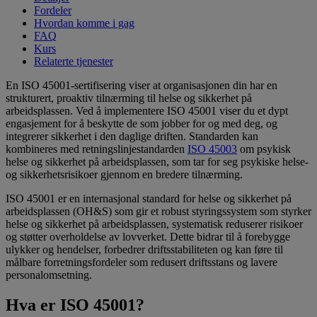
Fordeler
Hvordan komme i gag
FAQ
Kurs
Relaterte tjenester
En ISO 45001-sertifisering viser at organisasjonen din har en
strukturert, proaktiv tilnærming til helse og sikkerhet på
arbeidsplassen. Ved å implementere ISO 45001 viser du et dypt
engasjement for å beskytte de som jobber for og med deg, og
integrerer sikkerhet i den daglige driften. Standarden kan
kombineres med retningslinjestandarden
ISO 45003
om psykisk
helse og sikkerhet på arbeidsplassen, som tar for seg psykiske helse-
og sikkerhetsrisikoer gjennom en bredere tilnærming.
ISO 45001 er en internasjonal standard for helse og sikkerhet på
arbeidsplassen (OH&S) som gir et robust styringssystem som styrker
helse og sikkerhet på arbeidsplassen, systematisk reduserer risikoer
og støtter overholdelse av lovverket. Dette bidrar til å forebygge
ulykker og hendelser, forbedrer driftsstabiliteten og kan føre til
målbare forretningsfordeler som redusert driftsstans og lavere
personalomsetning.
Hva er ISO 45001?