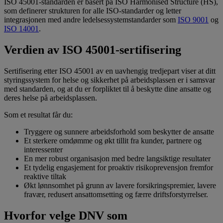
ISO 45001-standarden er basert på ISO Harmonised Structure (HS),
som definerer strukturen for alle ISO-standarder og letter
integrasjonen med andre ledelsessystemstandarder som
ISO 9001
og
ISO 14001
.
Verdien av ISO 45001-sertifisering
Sertifisering etter ISO 45001 av en uavhengig tredjepart viser at ditt
styringssystem for helse og sikkerhet på arbeidsplassen er i samsvar
med standarden, og at du er forpliktet til å beskytte dine ansatte og
deres helse på arbeidsplassen.
Som et resultat får du:
Tryggere og sunnere arbeidsforhold som beskytter de ansatte
Et sterkere omdømme og økt tillit fra kunder, partnere og
interessenter
En mer robust organisasjon med bedre langsiktige resultater
Et tydelig engasjement for proaktiv risikoprevensjon fremfor
reaktive tiltak
Økt lønnsomhet på grunn av lavere forsikringspremier, lavere
fravær, redusert ansattomsetting og færre driftsforstyrrelser.
Hvorfor velge DNV som