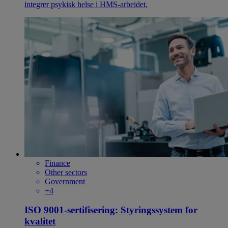
integrer psykisk helse i HMS-arbeidet.
Finance
Other sectors
Government
+4
ISO 9001-sertifisering: Styringssystem for
kvalitet