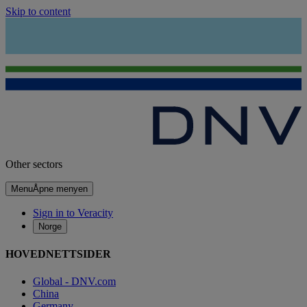
Skip to content
Other sectors
Menu
Åpne menyen
Sign in to Veracity
Norge
HOVEDNETTSIDER
Global - DNV.com
China
Germany