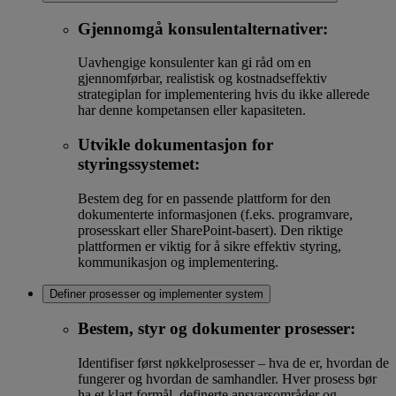
Gjennomgå konsulentalternativer:
Uavhengige konsulenter kan gi råd om en
gjennomførbar, realistisk og kostnadseffektiv
strategiplan for implementering hvis du ikke allerede
har denne kompetansen eller kapasiteten.
Utvikle dokumentasjon for
styringssystemet:
Bestem deg for en passende plattform for den
dokumenterte informasjonen (f.eks. programvare,
prosesskart eller SharePoint-basert). Den riktige
plattformen er viktig for å sikre effektiv styring,
kommunikasjon og implementering.
Definer prosesser og implementer system
Bestem, styr og dokumenter prosesser:
Identifiser først nøkkelprosesser – hva de er, hvordan de
fungerer og hvordan de samhandler. Hver prosess bør
ha et klart formål, definerte ansvarsområder og