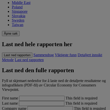
Middle East
Poland
Singapore
Slovakia
Sweden
Taiwan
Åpne søk
Last ned hele rapporten her
Sammendrag
Viktigste funn
Detaljert innsikt
Last ned rapporten
Metode
Last ned rapporten
Last ned den fulle rapporten
Fyll ut skjemaet nedenfor for å laste ned de detaljerte resultatene og
infografikken (PDF-fil) av Circular Economy for Consumers
Viewpoint.
First name
This field is required
Last name
This field is required
Company name
This field is required