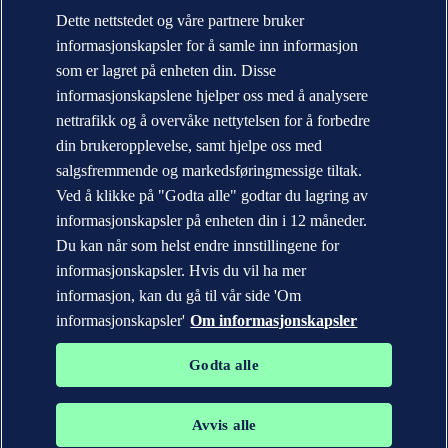
Om DNV
Dette nettstedet og våre partnere bruker
Bærekraft
informasjonskapsler for å samle inn informasjon
Nyheter og media
Årsrapport
som er lagret på enheten din. Disse
informasjonskapslene hjelper oss med å analysere
Kontakt DNV
Finn våre kontorer
nettrafikk og å overvåke nettytelsen for å forbedre
din brukeropplevelse, samt hjelpe oss med
Personvernerklæring
salgsfremmende og markedsføringmessige tiltak.
Betingelser for bruk (Terms of Use)
Copyright © DNV AS 2026
Ved å klikke på "Godta alle" godtar du lagring av
Informasjonskapsler
informasjonskapsler på enheten din i 12 måneder.
Du kan når som helst endre innstillingene for
informasjonskapsler. Hvis du vil ha mer
informasjon, kan du gå til vår side 'Om
informasjonskapsler'
Om informasjonskapsler
Godta alle
Avvis alle
Varemerkene DNV GL®, DNV®, Horizon Graphic og Det Norske