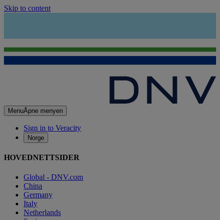
Skip to content
Menu
Åpne menyen
Sign in to Veracity
Norge
HOVEDNETTSIDER
Global - DNV.com
China
Germany
Italy
Netherlands