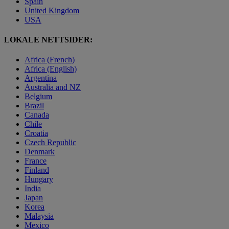
Spain
United Kingdom
USA
LOKALE NETTSIDER:
Africa (French)
Africa (English)
Argentina
Australia and NZ
Belgium
Brazil
Canada
Chile
Croatia
Czech Republic
Denmark
France
Finland
Hungary
India
Japan
Korea
Malaysia
Mexico