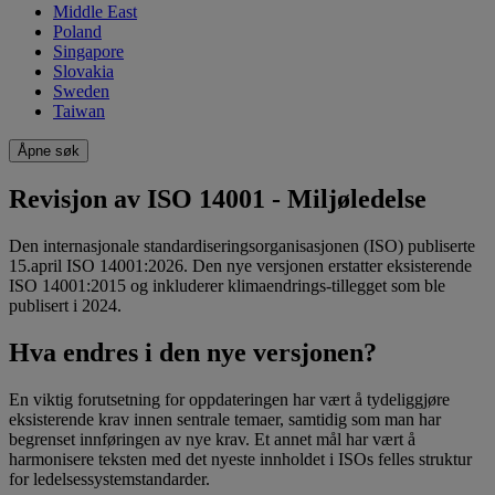
Middle East
Poland
Singapore
Slovakia
Sweden
Taiwan
Åpne søk
Revisjon av ISO 14001 - Miljøledelse
Den internasjonale standardiseringsorganisasjonen (ISO) publiserte
15.april ISO 14001:2026. Den nye versjonen erstatter eksisterende
ISO 14001:2015 og inkluderer klimaendrings-tillegget som ble
publisert i 2024.
Hva endres i den nye versjonen?
En viktig forutsetning for oppdateringen har vært å tydeliggjøre
eksisterende krav innen sentrale temaer, samtidig som man har
begrenset innføringen av nye krav. Et annet mål har vært å
harmonisere teksten med det nyeste innholdet i ISOs felles struktur
for ledelsessystemstandarder.