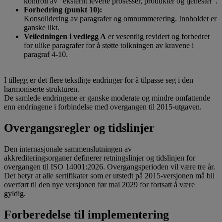
kontroll av "eksternt leverte prosesser, produkter og tjenester".
Forbedring (punkt 10):
Konsolidering av paragrafer og omnummerering. Innholdet er
ganske likt.
Veiledningen i vedlegg A
er vesentlig revidert og forbedret
for ulike paragrafer for å støtte tolkningen av kravene i
paragraf 4-10.
I tillegg er det flere tekstlige endringer for å tilpasse seg i den
harmoniserte strukturen.
De samlede endringene er ganske moderate og mindre omfattende
enn endringene i forbindelse med overgangen til 2015-utgaven.
Overgangsregler og tidslinjer
Den internasjonale sammenslutningen av
akkrediteringsorganer definerer retningslinjer og tidslinjen for
overgangen til ISO 14001:2026. Overgangsperioden vil være tre år.
Det betyr at alle sertifikater som er utstedt på 2015-versjonen må bli
overført til den nye versjonen før mai 2029 for fortsatt å være
gyldig.
Forberedelse til implementering