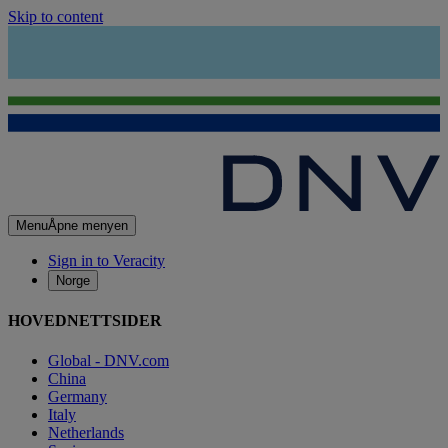
Skip to content
Menu
Åpne menyen
Sign in to Veracity
Norge
HOVEDNETTSIDER
Global - DNV.com
China
Germany
Italy
Netherlands