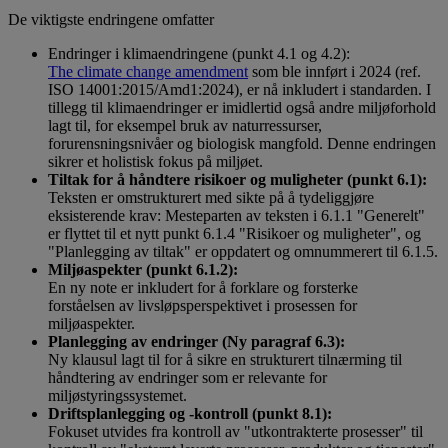
De viktigste endringene omfatter
Endringer i klimaendringene (punkt 4.1 og 4.2):
The climate change amendment
som ble innført i 2024 (ref.
ISO 14001:2015/Amd1:2024), er nå inkludert i standarden. I
tillegg til klimaendringer er imidlertid også andre miljøforhold
lagt til, for eksempel bruk av naturressurser,
forurensningsnivåer og biologisk mangfold. Denne endringen
sikrer et holistisk fokus på miljøet.
Tiltak for å håndtere risikoer og muligheter (punkt 6.1):
Teksten er omstrukturert med sikte på å tydeliggjøre
eksisterende krav: Mesteparten av teksten i 6.1.1 "Generelt"
er flyttet til et nytt punkt 6.1.4 "Risikoer og muligheter", og
"Planlegging av tiltak" er oppdatert og omnummerert til 6.1.5.
Miljøaspekter (punkt 6.1.2):
En ny note er inkludert for å forklare og forsterke
forståelsen av livsløpsperspektivet i prosessen for
miljøaspekter.
Planlegging av endringer (Ny paragraf 6.3):
Ny klausul lagt til for å sikre en strukturert tilnærming til
håndtering av endringer som er relevante for
miljøstyringssystemet.
Driftsplanlegging og -kontroll (punkt 8.1):
Fokuset utvides fra kontroll av "utkontrakterte prosesser" til