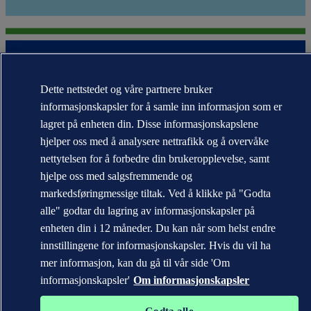
Dette nettstedet og våre partnere bruker
informasjonskapsler for å samle inn informasjon som er
lagret på enheten din. Disse informasjonskapslene
Varemerkene DNV GL®, DNV®, Horizon Graphic og Det Norske
Veritas® tilhører selskaper i Det Norske Veritas-konsernet. Alle
hjelper oss med å analysere nettrafikk og å overvåke
rettigheter forbeholdt.
nettytelsen for å forbedre din brukeropplevelse, samt
hjelpe oss med salgsfremmende og
WHEN TRUST MATTERS
markedsføringmessige tiltak. Ved å klikke på "Godta
alle" godtar du lagring av informasjonskapsler på
enheten din i 12 måneder. Du kan når som helst endre
innstillingene for informasjonskapsler. Hvis du vil ha
mer informasjon, kan du gå til vår side 'Om
informasjonskapsler'
Om informasjonskapsler