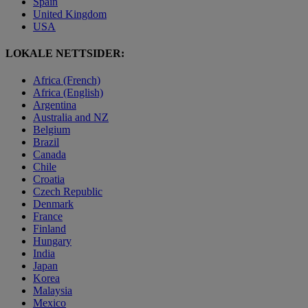
Spain
United Kingdom
USA
LOKALE NETTSIDER:
Africa (French)
Africa (English)
Argentina
Australia and NZ
Belgium
Brazil
Canada
Chile
Croatia
Czech Republic
Denmark
France
Finland
Hungary
India
Japan
Korea
Malaysia
Mexico