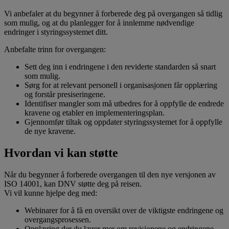
Vi anbefaler at du begynner å forberede deg på overgangen så tidlig
som mulig, og at du planlegger for å innlemme nødvendige
endringer i styringssystemet ditt.
Anbefalte trinn for overgangen:
Sett deg inn i endringene i den reviderte standarden så snart
som mulig.
Sørg for at relevant personell i organisasjonen får opplæring
og forstår presiseringene.
Identifiser mangler som må utbedres for å oppfylle de endrede
kravene og etabler en implementeringsplan.
Gjennomfør tiltak og oppdater styringssystemet for å oppfylle
de nye kravene.
Hvordan vi kan støtte
Når du begynner å forberede overgangen til den nye versjonen av
ISO 14001, kan DNV støtte deg på reisen.
Vi vil kunne hjelpe deg med:
Webinarer for å få en oversikt over de viktigste endringene og
overgangsprosessen.
Opplæring der du lærer mer om revisjonene og endringene,