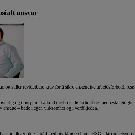
sialt ansvar
, og stiller reviderbare krav for å sikre anstendige arbeidsforhold, resp
verdig og transparent arbeid med sosiale forhold og menneskerettighe
v ansatte – både i egen virksomhet og i verdikjeden.
obaserte tilnærming, i tråd med utviklingen innen ESG, aktsomhetsvurde