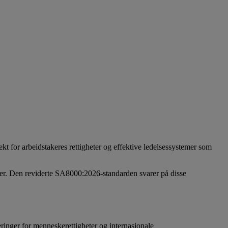
ekt for arbeidstakeres rettigheter og effektive ledelsessystemer som
ter. Den reviderte SA8000:2026-standarden svarer på disse
ringer for menneskerettigheter og internasjonale