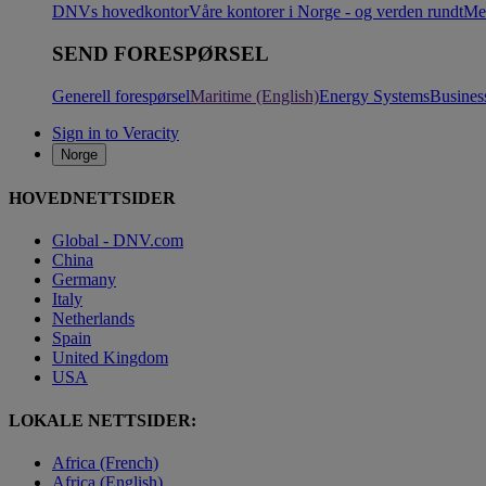
DNVs hovedkontor
Våre kontorer i Norge - og verden rundt
Me
SEND FORESPØRSEL
Generell forespørsel
Maritime (English)
Energy Systems
Busines
Sign in to Veracity
Norge
HOVEDNETTSIDER
Global - DNV.com
China
Germany
Italy
Netherlands
Spain
United Kingdom
USA
LOKALE NETTSIDER:
Africa (French)
Africa (English)