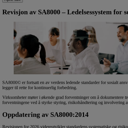
Revisjon av SA8000 – Ledelsessystem for so
SA8000© er fortsatt en av verdens ledende standarder for sosialt ansvar
legger til rette for kontinuerlig forbedring.
Virksomheter møter i økende grad forventninger om å dokumentere tro
forventningene ved å styrke styring, risikohåndtering og involvering a
Oppdatering av SA8000:2014
Revisjonen for 2026 videreutvikler standardens systematiske og risik