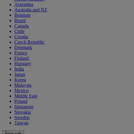
Argentina
Australia and NZ
Belgium
Brazil
Canada
Chile
Croatia
Czech Republic
Denmark
France
Finland
Hungary
India
Japan
Korea
Malaysia
Mexico
Middle East
Poland
Singapore
Slovakia
Sweden
Taiwan
Åpne søk