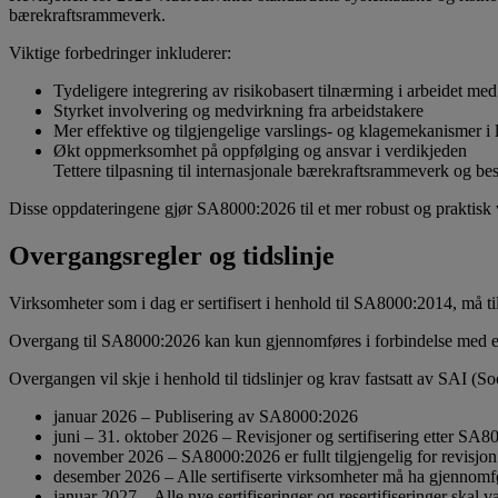
bærekraftsrammeverk.
Viktige forbedringer inkluderer:
Tydeligere integrering av risikobasert tilnærming i arbeidet med
Styrket involvering og medvirkning fra arbeidstakere
Mer effektive og tilgjengelige varslings- og klagemekanismer i 
Økt oppmerksomhet på oppfølging og ansvar i verdikjeden
Tettere tilpasning til internasjonale bærekraftsrammeverk og bes
Disse oppdateringene gjør SA8000:2026 til et mer robust og praktisk v
Overgangsregler og tidslinje
Virksomheter som i dag er sertifisert i henhold til SA8000:2014, må t
Overgang til SA8000:2026 kan kun gjennomføres i forbindelse med en r
Overgangen vil skje i henhold til tidslinjer og krav fastsatt av SAI (
januar 2026 – Publisering av SA8000:2026
juni – 31. oktober 2026 – Revisjoner og sertifisering etter SA8
november 2026 – SA8000:2026 er fullt tilgjengelig for revisjon 
desember 2026 – Alle sertifiserte virksomheter må ha gjennom
januar 2027 – Alle nye sertifiseringer og resertifiseringer skal