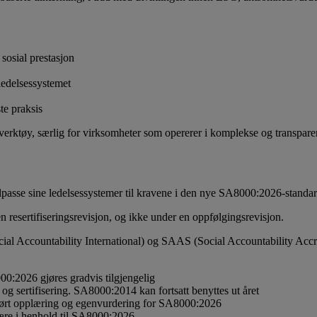
 sosial prestasjon
ledelsessystemet
te praksis
erktøy, særlig for virksomheter som opererer i komplekse og transparen
ilpasse sine ledelsessystemer til kravene i den nye SA8000:2026-standa
esertifiseringsrevisjon, og ikke under en oppfølgingsrevisjon.
Social Accountability International) og SAAS (Social Accountability Acc
000:2026 gjøres gradvis tilgjengelig
og sertifisering. SA8000:2014 kan fortsatt benyttes ut året
ført opplæring og egenvurdering for SA8000:2026
 være i henhold til SA8000:2026