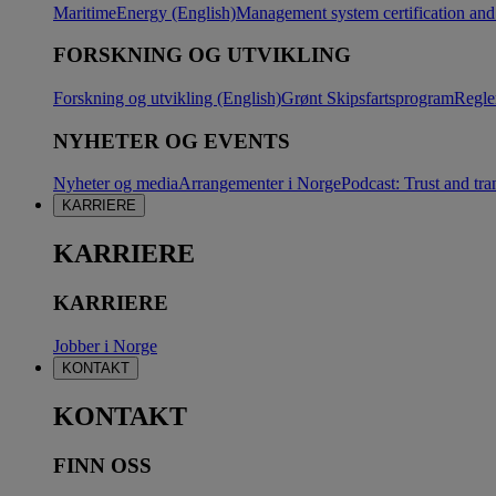
Maritime
Energy (English)
Management system certification and 
FORSKNING OG UTVIKLING
Forskning og utvikling (English)
Grønt Skipsfartsprogram
Regle
NYHETER OG EVENTS
Nyheter og media
Arrangementer i Norge
Podcast: Trust and tra
KARRIERE
KARRIERE
KARRIERE
Jobber i Norge
KONTAKT
KONTAKT
FINN OSS