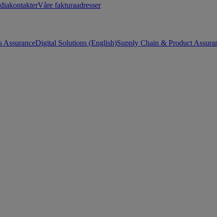
diakontakter
Våre fakturaadresser
s Assurance
Digital Solutions (English)
Supply Chain & Product Assuran