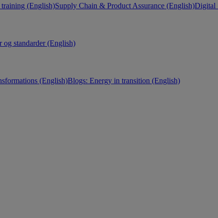
training (English)
Supply Chain & Product Assurance (English)
Digital
r og standarder (English)
nsformations (English)
Blogs: Energy in transition (English)