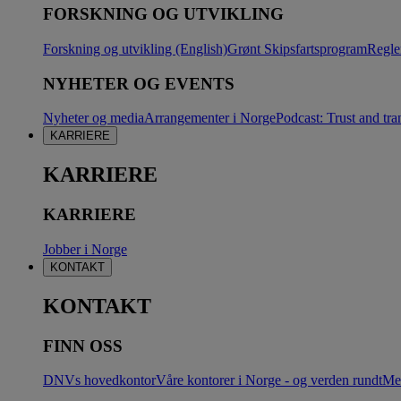
FORSKNING OG UTVIKLING
Forskning og utvikling (English)
Grønt Skipsfartsprogram
Regle
NYHETER OG EVENTS
Nyheter og media
Arrangementer i Norge
Podcast: Trust and tra
KARRIERE
KARRIERE
KARRIERE
Jobber i Norge
KONTAKT
KONTAKT
FINN OSS
DNVs hovedkontor
Våre kontorer i Norge - og verden rundt
Me