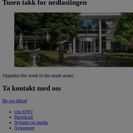
Tusen takk for nedlastingen
Opptaket blir sendt til din email straks.
Ta kontakt med oss
Be om tilbud
Om DNV
Bærekraft
Nyheter og media
Årsrapport