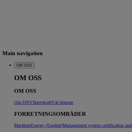
Main navigation
OM OSS
OM OSS
OM OSS
Om DNV
Bærekraft
Vår historie
FORRETNINGSOMRÅDER
Maritime
Energy (English)
Management system certification and 