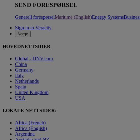
SEND FORESPØRSEL
Generell forespørsel
Maritime (English)
Energy Systems
Busines
Sign in to Veracity
Norge
HOVEDNETTSIDER
Global - DNV.com
China
Germany
Italy
Netherlands
Spain
United Kingdom
USA
LOKALE NETTSIDER:
Africa (French)
Africa (English)
Argentina
Australia and NZ