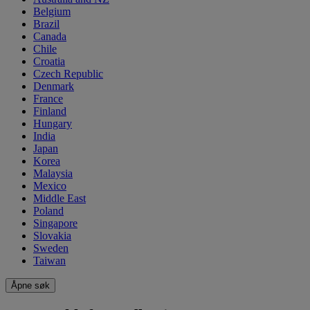
Belgium
Brazil
Canada
Chile
Croatia
Czech Republic
Denmark
France
Finland
Hungary
India
Japan
Korea
Malaysia
Mexico
Middle East
Poland
Singapore
Slovakia
Sweden
Taiwan
Åpne søk