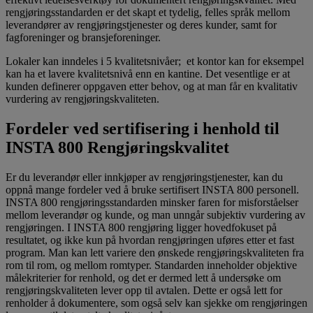
rengjøringsstandarden er det skapt et tydelig, felles språk mellom
leverandører av rengjøringstjenester og deres kunder, samt for
fagforeninger og bransjeforeninger.
Lokaler kan inndeles i 5 kvalitetsnivåer; et kontor kan for eksempel
kan ha et lavere kvalitetsnivå enn en kantine. Det vesentlige er at
kunden definerer oppgaven etter behov, og at man får en kvalitativ
vurdering av rengjøringskvaliteten.
Fordeler ved sertifisering i henhold til
INSTA 800 Rengjøringskvalitet
Er du leverandør eller innkjøper av rengjøringstjenester, kan du
oppnå mange fordeler ved å bruke sertifisert INSTA 800 personell.
INSTA 800 rengjøringsstandarden minsker faren for misforståelser
mellom leverandør og kunde, og man unngår subjektiv vurdering av
rengjøringen. I INSTA 800 rengjøring ligger hovedfokuset på
resultatet, og ikke kun på hvordan rengjøringen uføres etter et fast
program. Man kan lett variere den ønskede rengjøringskvaliteten fra
rom til rom, og mellom romtyper. Standarden inneholder objektive
målekriterier for renhold, og det er dermed lett å undersøke om
rengjøringskvaliteten lever opp til avtalen. Dette er også lett for
renholder å dokumentere, som også selv kan sjekke om rengjøringen