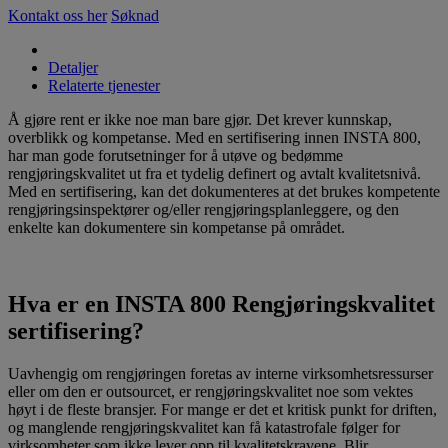
Kontakt oss her
Søknad
Detaljer
Relaterte tjenester
Å gjøre rent er ikke noe man bare gjør. Det krever kunnskap,
overblikk og kompetanse. Med en sertifisering innen INSTA 800,
har man gode forutsetninger for å utøve og bedømme
rengjøringskvalitet ut fra et tydelig definert og avtalt kvalitetsnivå.
Med en sertifisering, kan det dokumenteres at det brukes kompetente
rengjøringsinspektører og/eller rengjøringsplanleggere, og den
enkelte kan dokumentere sin kompetanse på området.
Hva er en INSTA 800 Rengjøringskvalitet
sertifisering?
Uavhengig om rengjøringen foretas av interne virksomhetsressurser
eller om den er outsourcet, er rengjøringskvalitet noe som vektes
høyt i de fleste bransjer. For mange er det et kritisk punkt for driften,
og manglende rengjøringskvalitet kan få katastrofale følger for
virksomheter som ikke lever opp til kvalitetskravene. Blir