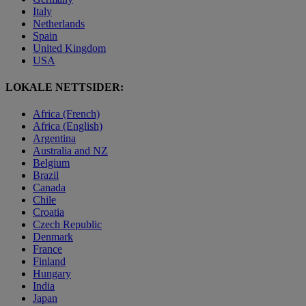
Italy
Netherlands
Spain
United Kingdom
USA
LOKALE NETTSIDER:
Africa (French)
Africa (English)
Argentina
Australia and NZ
Belgium
Brazil
Canada
Chile
Croatia
Czech Republic
Denmark
France
Finland
Hungary
India
Japan