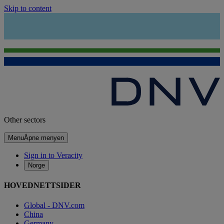
Skip to content
Other sectors
Menu
Åpne menyen
Sign in to Veracity
Norge
HOVEDNETTSIDER
Global - DNV.com
China
Germany