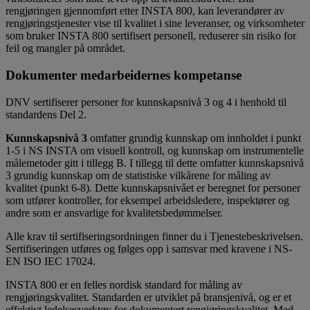
rengjøringen gjennomført etter INSTA 800, kan leverandører av
rengjøringstjenester vise til kvalitet i sine leveranser, og virksomheter
som bruker INSTA 800 sertifisert personell, reduserer sin risiko for
feil og mangler på området.
Dokumenter medarbeidernes kompetanse
DNV sertifiserer personer for kunnskapsnivå 3 og 4 i henhold til
standardens Del 2.
Kunnskapsnivå 3
omfatter grundig kunnskap om innholdet i punkt
1-5 i NS INSTA om visuell kontroll, og kunnskap om instrumentelle
målemetoder gitt i tillegg B. I tillegg til dette omfatter kunnskapsnivå
3 grundig kunnskap om de statistiske vilkårene for måling av
kvalitet (punkt 6-8). Dette kunnskapsnivået er beregnet for personer
som utfører kontroller, for eksempel arbeidsledere, inspektører og
andre som er ansvarlige for kvalitetsbedømmelser.
Alle krav til sertifiseringsordningen finner du i Tjenestebeskrivelsen.
Sertifiseringen utføres og følges opp i samsvar med kravene i NS-
EN ISO IEC 17024.
INSTA 800 er en felles nordisk standard for måling av
rengjøringskvalitet. Standarden er utviklet på bransjenivå, og er et
effektivt ledelsesverktøy for dokumentert rengjøringskvalitet. Med