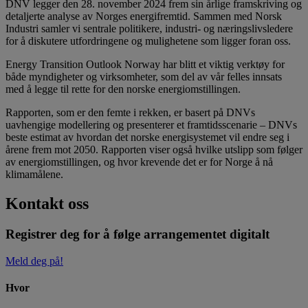
DNV legger den 28. november 2024 frem sin årlige framskriving og
detaljerte analyse av Norges energifremtid. Sammen med Norsk
Industri samler vi sentrale politikere, industri- og næringslivsledere
for å diskutere utfordringene og mulighetene som ligger foran oss.
Energy Transition Outlook Norway har blitt et viktig verktøy for
både myndigheter og virksomheter, som del av vår felles innsats
med å legge til rette for den norske energiomstillingen.
Rapporten, som er den femte i rekken, er basert på DNVs
uavhengige modellering og presenterer et framtidsscenarie – DNVs
beste estimat av hvordan det norske energisystemet vil endre seg i
årene frem mot 2050. Rapporten viser også hvilke utslipp som følger
av energiomstillingen, og hvor krevende det er for Norge å nå
klimamålene.
Kontakt oss
Registrer deg for å følge arrangementet digitalt
Meld deg på!
Hvor