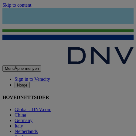
Skip to content
Menu
Åpne menyen
Sign in to Veracity
Norge
HOVEDNETTSIDER
Global - DNV.com
China
Germany
Italy
Netherlands