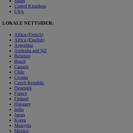
Spain
United Kingdom
USA
LOKALE NETTSIDER:
Africa (French)
Africa (English)
Argentina
Australia and NZ
Belgium
Brazil
Canada
Chile
Croatia
Czech Republic
Denmark
France
Finland
Hungary
India
Japan
Korea
Malaysia
Mexico