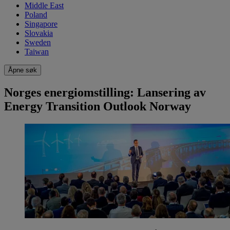
Middle East
Poland
Singapore
Slovakia
Sweden
Taiwan
Åpne søk
Norges energiomstilling: Lansering av
Energy Transition Outlook Norway