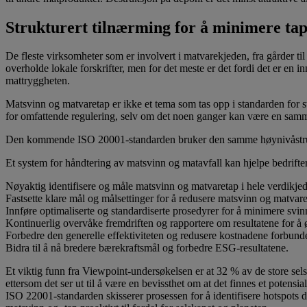
Strukturert tilnærming for å minimere tap
De fleste virksomheter som er involvert i matvarekjeden, fra gårder til
overholde lokale forskrifter, men for det meste er det fordi det er en
mattryggheten.
Matsvinn og matvaretap er ikke et tema som tas opp i standarden for s
for omfattende regulering, selv om det noen ganger kan være en samme
Den kommende ISO 20001-standarden bruker den samme høynivåstruktur
Et system for håndtering av matsvinn og matavfall kan hjelpe bedrifter
Nøyaktig identifisere og måle matsvinn og matvaretap i hele verdikje
Fastsette klare mål og målsettinger for å redusere matsvinn og matvare
Innføre optimaliserte og standardiserte prosedyrer for å minimere svin
Kontinuerlig overvåke fremdriften og rapportere om resultatene for å
Forbedre den generelle effektiviteten og redusere kostnadene forbun
Bidra til å nå bredere bærekraftsmål og forbedre ESG-resultatene.
Et viktig funn fra Viewpoint-undersøkelsen er at 32 % av de store se
ettersom det ser ut til å være en bevissthet om at det finnes et poten
ISO 22001-standarden skisserer prosessen for å identifisere hotspots