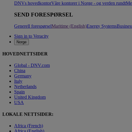
DNVs hovedkontor
Våre kontorer i Norge - og verden rundt
Me
SEND FORESPØRSEL
Generell forespørsel
Maritime (English)
Energy Systems
Busines
Sign in to Veracity
Norge
HOVEDNETTSIDER
Global - DNV.com
China
Germany
Italy
Netherlands
Spain
United Kingdom
USA
LOKALE NETTSIDER:
Africa (French)
Africa (English)