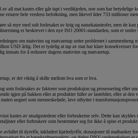
 av all mat kastes eller går tapt i verdikjeden, noe som har betydeli
kunne ernære hele verdens befolkning, men likevel lider 733 millioner me
øre så mye med sult forårsaket av krig og naturkatastrofer, men de kan 
tilnærming er beskrevet i den nye ISO 20001-standarden, som er under ut
ledningen om matsvinn og matvaretap setter problemet i sammenheng m
illion USD årlig. Det er tydelig at tap av mat har klare konsekvenser fo
lig innsats for å redusere dagens matsvinn og matvaretap.
etap, er det viktig å skille mellom hva som er hva.
g som forårsakes av faktorer som produksjon og prosessering eller unde
nde igjen på bakken eller at produkter faller av lastebiler, eller at den
maten uegnet som menneskeføde, lave utbytter i transformasjonsprosessen
t kastes av utsalgsstedene eller forbrukerne selv. Dette kan skyldes u
 detaljister eller forbrukere som bestemmer seg for ikke å spise et produkt
 avfallet til dyrefôr, inkludert kjæledyrfôr, donasjoner til matbanker 
 alternativet fra et bærekraftperspektiv, og ifølge DNV-undersøkelsen e