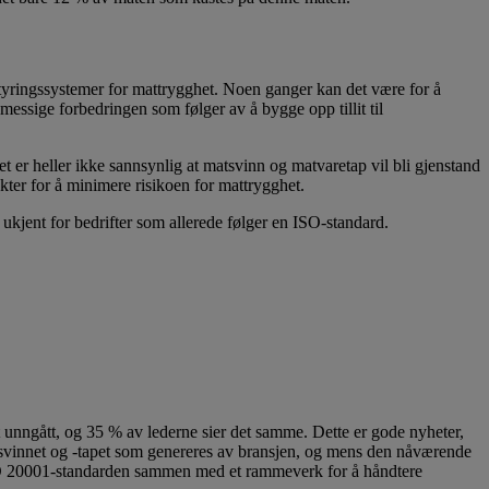
e styringssystemer for mattrygghet. Noen ganger kan det være for å
messige forbedringen som følger av å bygge opp tillit til
 er heller ikke sannsynlig at matsvinn og matvaretap vil bli gjenstand
ter for å minimere risikoen for mattrygghet.
jent for bedrifter som allerede følger en ISO-standard.
 unngått, og 35 % av lederne sier det samme. Dette er gode nyheter,
 matsvinnet og -tapet som genereres av bransjen, og mens den nåværende
e ISO 20001-standarden sammen med et rammeverk for å håndtere