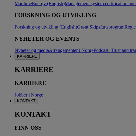
Maritime
Energy (English)
Management system certification and 
FORSKNING OG UTVIKLING
Forskning og utvikling (English)
Grønt Skipsfartsprogram
Regle
NYHETER OG EVENTS
Nyheter og media
Arrangementer i Norge
Podcast: Trust and tra
KARRIERE
KARRIERE
KARRIERE
Jobber i Norge
KONTAKT
KONTAKT
FINN OSS