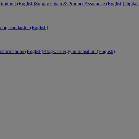
training (English)
Supply Chain & Product Assurance (English)
Digital
r og standarder (English)
nsformations (English)
Blogs: Energy in transition (English)