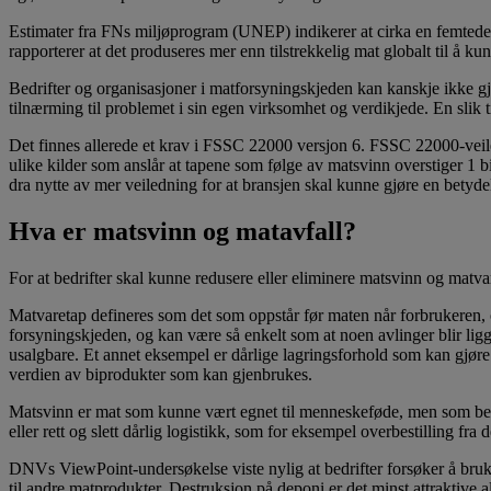
Estimater fra FNs miljøprogram (UNEP) indikerer at cirka en femtedel
rapporterer at det produseres mer enn tilstrekkelig mat globalt til å 
Bedrifter og organisasjoner i matforsyningskjeden kan kanskje ikke gj
tilnærming til problemet i sin egen virksomhet og verdikjede. En slik 
Det finnes allerede et krav i FSSC 22000 versjon 6. FSSC 22000-vei
ulike kilder som anslår at tapene som følge av matsvinn overstiger 1 b
dra nytte av mer veiledning for at bransjen skal kunne gjøre en betyde
Hva er matsvinn og matavfall?
For at bedrifter skal kunne redusere eller eliminere matsvinn og matvar
Matvaretap defineres som det som oppstår før maten når forbrukeren, o
forsyningskjeden, og kan være så enkelt som at noen avlinger blir ligge
usalgbare. Et annet eksempel er dårlige lagringsforhold som kan gjøre 
verdien av biprodukter som kan gjenbrukes.
Matsvinn er mat som kunne vært egnet til menneskeføde, men som beviss
eller rett og slett dårlig logistikk, som for eksempel overbestilling fra
DNVs ViewPoint-undersøkelse viste nylig at bedrifter forsøker å bruke
til andre matprodukter. Destruksjon på deponi er det minst attraktive