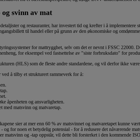
 og svinn av mat
 detaljister og restauranter, har investert tid og krefter i å implementer
 inngangsbillett til handel eller på grunn av den økonomiske og omdømme
tyringssystemer for mattrygghet, selv om det er nevnt i FSSC 22000. Det
nheng, for eksempel ved fastsettelse av "siste forbruksdato" for produk
en (HLS) som de fleste andre standardene, og vil derfor ikke være uk
 ved å tilby et strukturert rammeverk for å:
den.
tap.
net.
 øke åpenheten og ansvarligheten.
det med matsvinn og matvaretap.
lskapene sier at mer enn 60 % av matsvinnet og matvaretapet kunne vært
sial - og for noen et betydelig potensial - for å redusere det nåværende
 der matsvinn og -tap oppstår, vil dette bli forsterket i den kommend