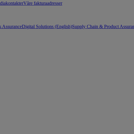
diakontakter
Våre fakturaadresser
s Assurance
Digital Solutions (English)
Supply Chain & Product Assuran