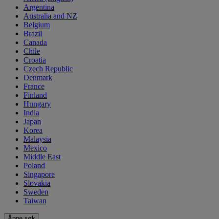
Argentina
Australia and NZ
Belgium
Brazil
Canada
Chile
Croatia
Czech Republic
Denmark
France
Finland
Hungary
India
Japan
Korea
Malaysia
Mexico
Middle East
Poland
Singapore
Slovakia
Sweden
Taiwan
Åpne søk