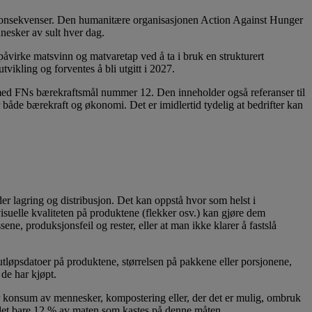
ge konsekvenser. Den humanitære organisasjonen Action Against Hunger
nnesker av sult hver dag.
påvirke matsvinn og matvaretap ved å ta i bruk en strukturert
vikling og forventes å bli utgitt i 2027.
ed FNs bærekraftsmål nummer 12. Den inneholder også referanser til
r både bærekraft og økonomi. Det er imidlertid tydelig at bedrifter kan
r lagring og distribusjon. Det kan oppstå hvor som helst i
 visuelle kvaliteten på produktene (flekker osv.) kan gjøre dem
e, produksjonsfeil og rester, eller at man ikke klarer å fastslå
tløpsdatoer på produktene, størrelsen på pakkene eller porsjonene,
 de har kjøpt.
for konsum av mennesker, kompostering eller, der det er mulig, ombruk
r det bare 12 % av maten som kastes på denne måten.