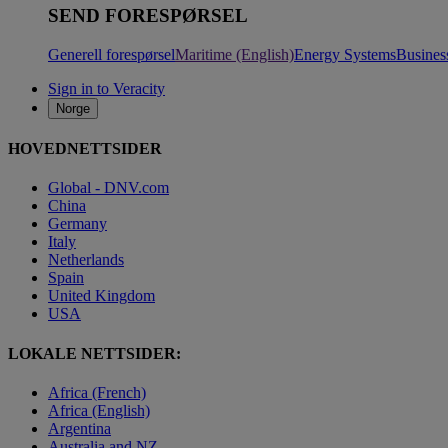
SEND FORESPØRSEL
Generell forespørsel
Maritime (English)
Energy Systems
Busines
Sign in to Veracity
Norge
HOVEDNETTSIDER
Global - DNV.com
China
Germany
Italy
Netherlands
Spain
United Kingdom
USA
LOKALE NETTSIDER:
Africa (French)
Africa (English)
Argentina
Australia and NZ