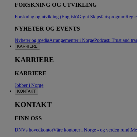
FORSKNING OG UTVIKLING
Forskning og utvikling (English)
Grønt Skipsfartsprogram
Regle
NYHETER OG EVENTS
Nyheter og media
Arrangementer i Norge
Podcast: Trust and tra
KARRIERE
KARRIERE
KARRIERE
Jobber i Norge
KONTAKT
KONTAKT
FINN OSS
DNVs hovedkontor
Våre kontorer i Norge - og verden rundt
Me