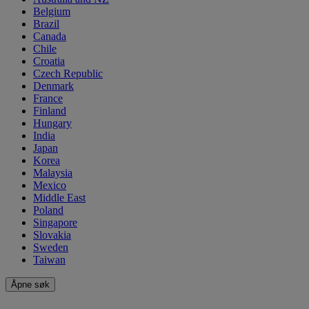
Belgium
Brazil
Canada
Chile
Croatia
Czech Republic
Denmark
France
Finland
Hungary
India
Japan
Korea
Malaysia
Mexico
Middle East
Poland
Singapore
Slovakia
Sweden
Taiwan
Åpne søk