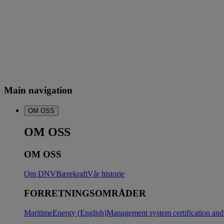
Main navigation
OM OSS
OM OSS
OM OSS
Om DNV
Bærekraft
Vår historie
FORRETNINGSOMRÅDER
Maritime
Energy (English)
Management system certification and 