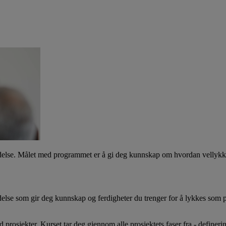
tledelse. Målet med programmet er å gi deg kunnskap om hvordan vellykk
else som gir deg kunnskap og ferdigheter du trenger for å lykkes som pros
rosjekter. Kurset tar deg gjennom alle prosjektets faser fra - defineri