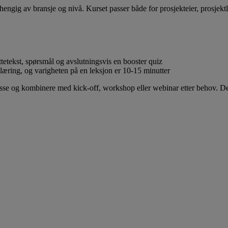
engig av bransje og nivå. Kurset passer både for prosjekteier, prosjek
etekst, spørsmål og avslutningsvis en booster quiz
æring, og varigheten på en leksjon er 10-15 minutter
passe og kombinere med kick-off, workshop eller webinar etter behov. De