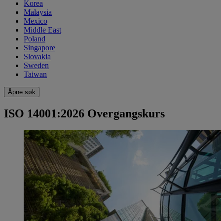
Korea
Malaysia
Mexico
Middle East
Poland
Singapore
Slovakia
Sweden
Taiwan
Åpne søk
ISO 14001:2026 Overgangskurs