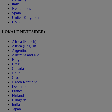
Italy
Netherlands
Spain
United Kingdom
USA
LOKALE NETTSIDER:
Africa (French)
Africa (English)
Argentina
Australia and NZ
Belgium
Brazil
Canada
Chile
Croatia
Czech Republic
Denmark
France
Finland
Hungary
India
Japan