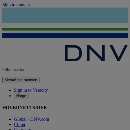
Skip to content
Other sectors
Menu
Åpne menyen
Sign in to Veracity
Norge
HOVEDNETTSIDER
Global - DNV.com
China
Germany