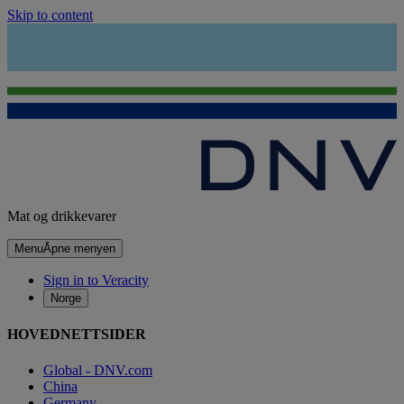
Skip to content
Mat og drikkevarer
Menu
Åpne menyen
Sign in to Veracity
Norge
HOVEDNETTSIDER
Global - DNV.com
China
Germany