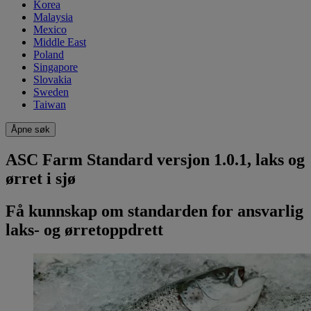
Korea
Malaysia
Mexico
Middle East
Poland
Singapore
Slovakia
Sweden
Taiwan
Åpne søk
ASC Farm Standard versjon 1.0.1, laks og
ørret i sjø
Få kunnskap om standarden for ansvarlig
laks- og ørretoppdrett