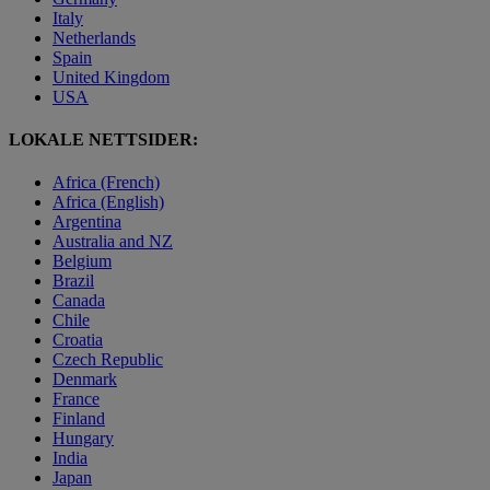
Italy
Netherlands
Spain
United Kingdom
USA
LOKALE NETTSIDER:
Africa (French)
Africa (English)
Argentina
Australia and NZ
Belgium
Brazil
Canada
Chile
Croatia
Czech Republic
Denmark
France
Finland
Hungary
India
Japan