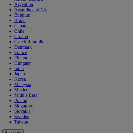
Argentina
Australia and NZ
Belgium
Brazil
Canada
Chile
Croatia
Czech Republic
Denmark
France
Finland
Hungary
India
Japan
Korea
Malaysia
Mexico
Middle East
Poland
Singapore
Slovakia
Sweden
Taiwan
Åpne søk