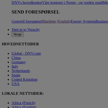
DNVs hovedkontor
Våre kontorer i Norge - og verden rundt
Me
SEND FORESPØRSEL
Generell forespørsel
Maritime (English)
Energy Systems
Busines
Sign in to Veracity
Norge
HOVEDNETTSIDER
Global - DNV.com
China
Germany
Italy
Netherlands
Spain
United Kingdom
USA
LOKALE NETTSIDER:
Africa (French)
Africa (English)