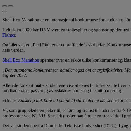
Shell Eco Marathon er en internasjonal konkurranse for studenter. I å
Helt siden 2009 har DNV vært en støttespiller og sponsor og dermed bi
Fighter
.
Og bilens navn, Fuel Fighter er en treffende beskrivelse. Konkurranse
hele verden.
Shell Eco Marathon
spenner over en rekke ulike konkurranser og klass
«Den autonome konkurransen handler også om energieffektivitet. Måle
Fighter 2022.
Allerede før start måtte studentene vise at deres bil tilfredsstilte hve
rundbane race, passering av «slalåm» porter og til slutt parkering.
«Det er vanskelig nok bare å komme til start i denne klassen,»
fortset
Vi, som gruppelederen peker til, er først og fremst ti studenter fra NT
professorer ved NTNU. Spesielt ønsker han å rette en stor takk til p
Det var studentene fra Danmarks Tekniske Universitet (DTU), Lyngby