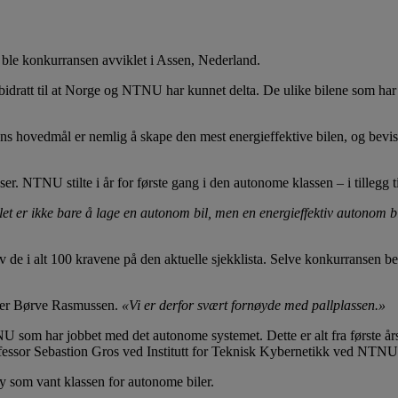
r ble konkurransen avviklet i Assen, Nederland.
dratt til at Norge og NTNU har kunnet delta. De ulike bilene som har d
ns hovedmål er nemlig å skape den mest energieffektive bilen, og bevise
er. NTNU stilte i år for første gang i den autonome klassen – i tillegg 
t er ikke bare å lage en autonom bil, men en energieffektiv autonom bi
rt av de i alt 100 kravene på den aktuelle sjekklista. Selve konkurransen 
ter Børve Rasmussen.
«Vi er derfor svært fornøyde med pallplassen.»
NU som har jobbet med det autonome systemet. Dette er alt fra første års s
rofessor Sebastion Gros ved Institutt for Teknisk Kybernetikk ved NTNU
 som vant klassen for autonome biler.