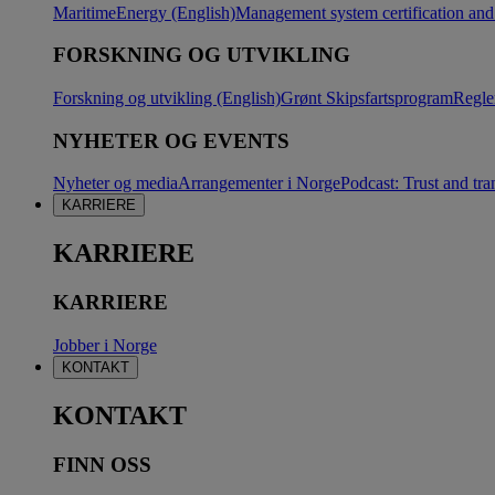
Maritime
Energy (English)
Management system certification and 
FORSKNING OG UTVIKLING
Forskning og utvikling (English)
Grønt Skipsfartsprogram
Regle
NYHETER OG EVENTS
Nyheter og media
Arrangementer i Norge
Podcast: Trust and tra
KARRIERE
KARRIERE
KARRIERE
Jobber i Norge
KONTAKT
KONTAKT
FINN OSS