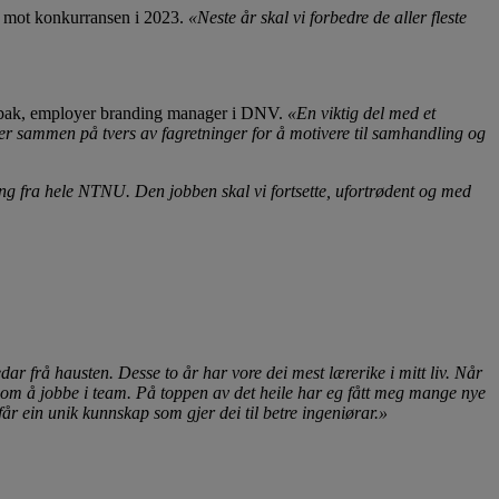
e mot konkurransen i 2023.
«Neste år skal vi forbedre de aller fleste
bak, employer branding manager i DNV.
«En viktig del med et
enter sammen på tvers av fagretninger for å motivere til samhandling og
ing fra hele NTNU. Den jobben skal vi fortsette, ufortrødent og med
dar frå hausten. Desse to år har vore dei mest lærerike i mitt liv. Når
je om å jobbe i team. På toppen av det heile har eg fått meg mange nye
år ein unik kunnskap som gjer dei til betre ingeniørar.»