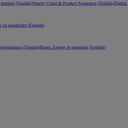
training (English)
Supply Chain & Product Assurance (English)
Digital
r og standarder (English)
nsformations (English)
Blogs: Energy in transition (English)