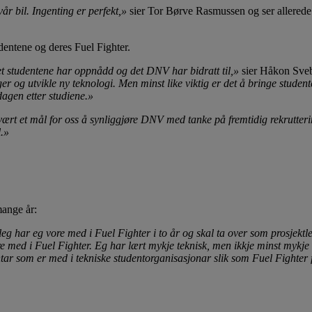
r bil. Ingenting er perfekt,»
sier Tor Børve Rasmussen og ser allered
entene og deres Fuel Fighter.
det studentene har oppnådd og det DNV har bidratt til,»
sier Håkon Sve
nger og utvikle ny teknologi. Men minst like viktig er det å bringe stud
dagen etter studiene.»
 vært et mål for oss å synliggjøre DNV med tanke på fremtidig rekrutter
l.»
mange år:
eg har eg vore med i Fuel Fighter i to år og skal ta over som prosjektle
vere med i Fuel Fighter. Eg har lært mykje teknisk, men ikkje minst myk
ntar som er med i tekniske studentorganisasjonar slik som Fuel Fighter f