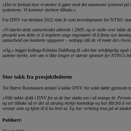
«Det er fortsatt mye vi ønsker å gjøre med det autonome systemet på vå
systemene. Vi kommer sterkere tilbake.»
For DNV var derimot 2022 siste år som hovedsponsor for NTNU stud
«Vi startet dette samarbeidet allerede i 2009, og er stolte over både 
prosjekt som dette er å inspirere unge ingeniører til å finne nye løsni
samarbeid om konkrete oppgaver – nettopp slik de vil møte det i hver
«Og,»
legger kollega Kristina Dahlberg til
«det har selvfølgelig også
samme styrke, selv om vi ikke lenger er største sponsor for NTNUs bi
Stor takk fra prosjektlederen
Tor Børve Rasmussen ønsker å takke DNV for solid støtte gjennom 
«Ville takke dykk i DNV for at de har støtta oss i så mange år. Personl
eg ser tilbake så er det så utruleg mykje kunnskap eg har fått frå å 
vennar som eg kjem til å ha livet ut. Eg har verkeleg trua på at stude
Publisert: