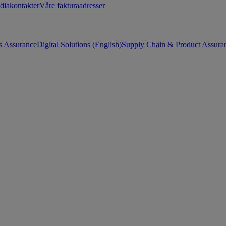
diakontakter
Våre fakturaadresser
s Assurance
Digital Solutions (English)
Supply Chain & Product Assuran