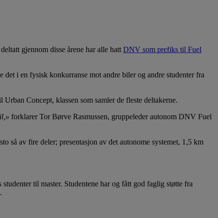
eltatt gjennom disse årene har alle hatt
DNV som prefiks til Fuel
 det i en fysisk konkurranse mot andre biler og andre studenter fra
til Urban Concept, klassen som samler de fleste deltakerne.
l,»
forklarer Tor Børve Rasmussen, gruppeleder autonom DNV Fuel
besto så av fire deler; presentasjon av det autonome systemet, 1,5 km
tudenter til master. Studentene har og fått god faglig støtte fra
.