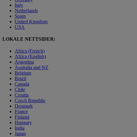
Italy
Netherlands
Spain
United Kingdom
USA
LOKALE NETTSIDER:
Africa (French)
Africa (English)
Argentina
Australia and NZ
Belgium
Brazil
Canada
Chile
Croatia
Czech Republic
Denmark
France
Finland
Hungary
India
Japan