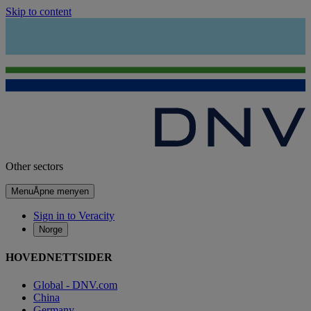
Skip to content
Other sectors
Menu
Åpne menyen
Sign in to Veracity
Norge
HOVEDNETTSIDER
Global - DNV.com
China
Germany