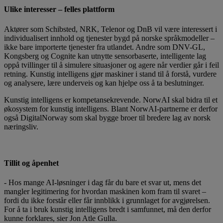
Ulike interesser – felles plattform
Aktører som Schibsted, NRK, Telenor og DnB vil være interessert i
individualisert innhold og tjenester bygd på norske språkmodeller –
ikke bare importerte tjenester fra utlandet. Andre som DNV-GL,
Kongsberg og Cognite kan utnytte sensorbaserte, intelligente lag
oppå tvillinger til å simulere situasjoner og agere når verdier går i feil
retning. Kunstig intelligens gjør maskiner i stand til å forstå, vurdere
og analysere, lære underveis og kan hjelpe oss å ta beslutninger.
Kunstig intelligens er kompetansekrevende. NorwAI skal bidra til et
økosystem for kunstig intelligens. Blant NorwAI-partnerne er derfor
også DigitalNorway som skal bygge broer til bredere lag av norsk
næringsliv.
Tillit og åpenhet
- Hos mange AI-løsninger i dag får du bare et svar ut, mens det
mangler legitimering for hvordan maskinen kom fram til svaret –
fordi du ikke forstår eller får innblikk i grunnlaget for avgjørelsen.
For å ta i bruk kunstig intelligens bredt i samfunnet, må den derfor
kunne forklares, sier Jon Atle Gulla.