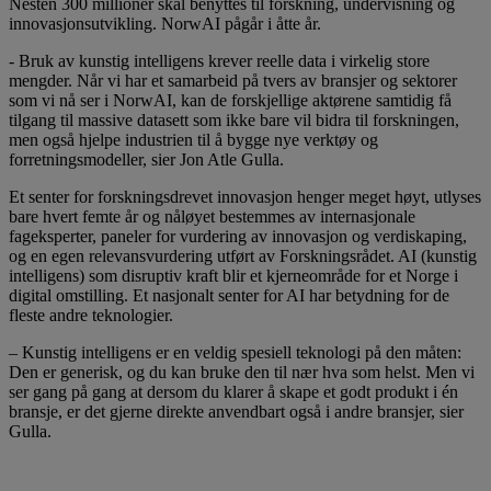
Nesten 300 millioner skal benyttes til forskning, undervisning og
innovasjonsutvikling. NorwAI pågår i åtte år.
- Bruk av kunstig intelligens krever reelle data i virkelig store
mengder. Når vi har et samarbeid på tvers av bransjer og sektorer
som vi nå ser i NorwAI, kan de forskjellige aktørene samtidig få
tilgang til massive datasett som ikke bare vil bidra til forskningen,
men også hjelpe industrien til å bygge nye verktøy og
forretningsmodeller, sier Jon Atle Gulla.
Et senter for forskningsdrevet innovasjon henger meget høyt, utlyses
bare hvert femte år og nåløyet bestemmes av internasjonale
fageksperter, paneler for vurdering av innovasjon og verdiskaping,
og en egen relevansvurdering utført av Forskningsrådet. AI (kunstig
intelligens) som disruptiv kraft blir et kjerneområde for et Norge i
digital omstilling. Et nasjonalt senter for AI har betydning for de
fleste andre teknologier.
– Kunstig intelligens er en veldig spesiell teknologi på den måten:
Den er generisk, og du kan bruke den til nær hva som helst. Men vi
ser gang på gang at dersom du klarer å skape et godt produkt i én
bransje, er det gjerne direkte anvendbart også i andre bransjer, sier
Gulla.