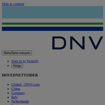
Skip to content
Menu
Åpne menyen
Sign in to Veracity
Norge
HOVEDNETTSIDER
Global - DNV.com
China
Germany
Italy
Netherlands