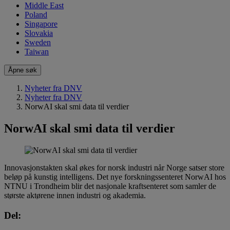
Middle East
Poland
Singapore
Slovakia
Sweden
Taiwan
Åpne søk
Nyheter fra DNV
Nyheter fra DNV
NorwAI skal smi data til verdier
NorwAI skal smi data til verdier
Innovasjonstakten skal økes for norsk industri når Norge satser store
beløp på kunstig intelligens. Det nye forskningssenteret NorwAI hos
NTNU i Trondheim blir det nasjonale kraftsenteret som samler de
største aktørene innen industri og akademia.
Del: