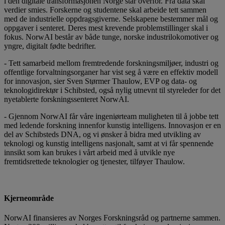
i den digitale transformasjonen Norge står overfor. Fra data skal
verdier smies. Forskerne og studentene skal arbeide tett sammen
med de industrielle oppdragsgiverne. Selskapene bestemmer mål og
oppgaver i senteret. Deres mest krevende problemstillinger skal i
fokus. NorwAI består av både tunge, norske industrilokomotiver og
yngre, digitalt fødte bedrifter.
- Tett samarbeid mellom fremtredende forskningsmiljøer, industri og
offentlige forvaltningsorganer har vist seg å være en effektiv modell
for innovasjon, sier Sven Størmer Thaulow, EVP og data- og
teknologidirektør i Schibsted, også nylig utnevnt til styreleder for det
nyetablerte forskningssenteret NorwAI.
- Gjennom NorwAI får våre ingeniørteam muligheten til å jobbe tett
med ledende forskning innenfor kunstig intelligens. Innovasjon er en
del av Schibsteds DNA, og vi ønsker å bidra med utvikling av
teknologi og kunstig intelligens nasjonalt, samt at vi får spennende
innsikt som kan brukes i vårt arbeid med å utvikle nye
fremtidsrettede teknologier og tjenester, tilføyer Thaulow.
Kjerneområde
NorwAI finansieres av Norges Forskningsråd og partnerne sammen.