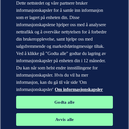
Dette nettstedet og våre partnere bruker
Bærekraft
informasjonskapsler for å samle inn informasjon
Nyheter og media
Årsrapport
som er lagret på enheten din. Disse
informasjonskapslene hjelper oss med å analysere
Kontakt DNV
Finn våre kontorer
nettrafikk og å overvåke nettytelsen for å forbedre
din brukeropplevelse, samt hjelpe oss med
Personvernerklæring
Betingelser for bruk (Terms of Use)
salgsfremmende og markedsføringmessige tiltak.
Copyright © DNV AS 2026
Ved å klikke på "Godta alle" godtar du lagring av
Informasjonskapsler
informasjonskapsler på enheten din i 12 måneder.
Du kan når som helst endre innstillingene for
informasjonskapsler. Hvis du vil ha mer
informasjon, kan du gå til vår side 'Om
informasjonskapsler'
Om informasjonskapsler
Godta alle
Avvis alle
Varemerkene DNV GL®, DNV®, Horizon Graphic og Det Norske