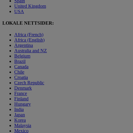
Spain
United Kingdom
USA
LOKALE NETTSIDER:
Africa (French)
Africa (English)
Argentina
Australia and NZ
Belgium
Brazil
Canada
Chile
Croatia
Czech Republic
Denmark
France
Finland
Hungary
India
Japan
Korea
Malaysia
Mexico