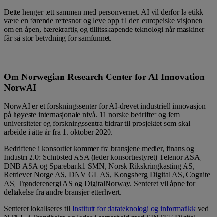
Dette henger tett sammen med personvernet. AI vil derfor la etikk
være en førende rettesnor og leve opp til den europeiske visjonen
om en åpen, bærekraftig og tillitsskapende teknologi når maskiner
får så stor betydning for samfunnet.
Om Norwegian Research Center for AI Innovation –
NorwAI
NorwAI er et forskningssenter for AI-drevet industriell innovasjon
på høyeste internasjonale nivå. 11 norske bedrifter og fem
universiteter og forskningssentra bidrar til prosjektet som skal
arbeide i åtte år fra 1. oktober 2020.
Bedriftene i konsortiet kommer fra bransjene medier, finans og
Industri 2.0: Schibsted ASA (leder konsortiestyret) Telenor ASA,
DNB ASA og Sparebank1 SMN, Norsk Rikskringkasting AS,
Retriever Norge AS, DNV GL AS, Kongsberg Digital AS, Cognite
AS, Trønderenergi AS og DigitalNorway. Senteret vil åpne for
deltakelse fra andre bransjer etterhvert.
Senteret lokaliseres til
Institutt for datateknologi og informatikk
ved