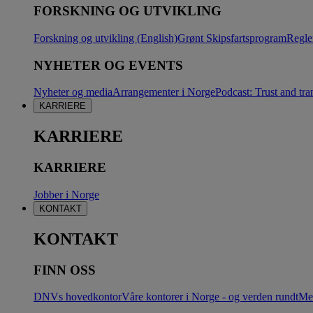
FORSKNING OG UTVIKLING
Forskning og utvikling (English)
Grønt Skipsfartsprogram
Regle
NYHETER OG EVENTS
Nyheter og media
Arrangementer i Norge
Podcast: Trust and tra
KARRIERE
KARRIERE
KARRIERE
Jobber i Norge
KONTAKT
KONTAKT
FINN OSS
DNVs hovedkontor
Våre kontorer i Norge - og verden rundt
Me