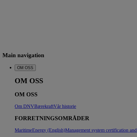
Main navigation
OM OSS
OM OSS
OM OSS
Om DNV
Bærekraft
Vår historie
FORRETNINGSOMRÅDER
Maritime
Energy (English)
Management system certification and 