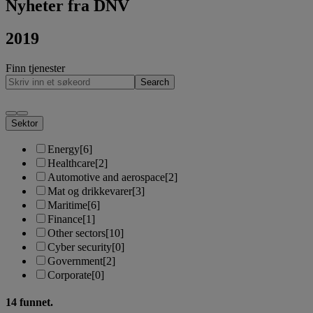
Nyheter fra DNV
2019
Finn tjenester
Search
Sektor
Energy
[6]
Healthcare
[2]
Automotive and aerospace
[2]
Mat og drikkevarer
[3]
Maritime
[6]
Finance
[1]
Other sectors
[10]
Cyber security
[0]
Government
[2]
Corporate
[0]
14
funnet.