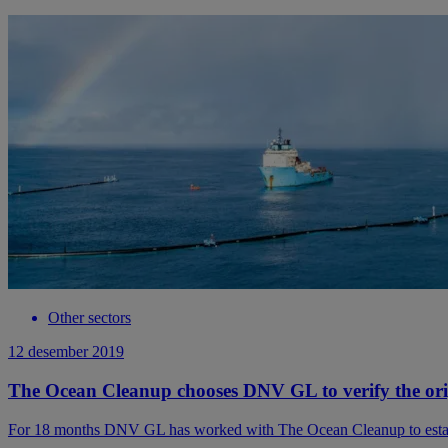
Other sectors
12 desember 2019
The Ocean Cleanup chooses DNV GL to verify the origi
For 18 months DNV GL has worked with The Ocean Cleanup to establish 