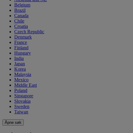
Belgium
Brazil
Canada
Chile
Croatia
Czech Republic
Denmark
France
Finland
Hungary
India
Japan
Korea
Malaysia
Mexico
Middle East
Poland
Singapore
Slovakia
Sweden
Taiwan
Åpne søk