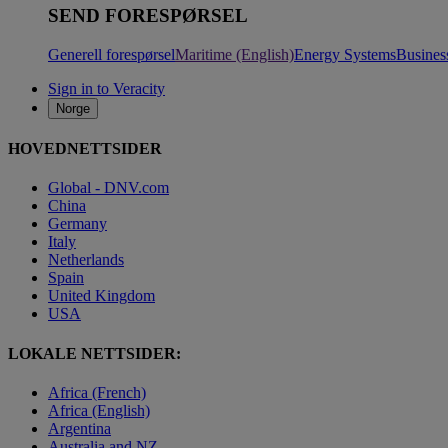
SEND FORESPØRSEL
Generell forespørsel
Maritime (English)
Energy Systems
Busines
Sign in to Veracity
Norge
HOVEDNETTSIDER
Global - DNV.com
China
Germany
Italy
Netherlands
Spain
United Kingdom
USA
LOKALE NETTSIDER:
Africa (French)
Africa (English)
Argentina
Australia and NZ