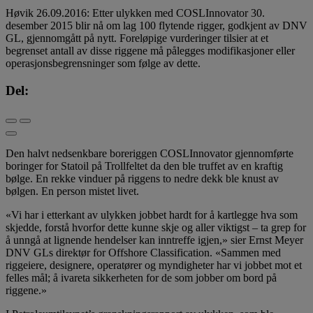
Høvik 26.09.2016: Etter ulykken med COSLInnovator 30.
desember 2015 blir nå om lag 100 flytende rigger, godkjent av DNV
GL, gjennomgått på nytt. Foreløpige vurderinger tilsier at et
begrenset antall av disse riggene må pålegges modifikasjoner eller
operasjonsbegrensninger som følge av dette.
Del:
Den halvt nedsenkbare boreriggen COSLInnovator gjennomførte
boringer for Statoil på Trollfeltet da den ble truffet av en kraftig
bølge. En rekke vinduer på riggens to nedre dekk ble knust av
bølgen. En person mistet livet.
«Vi har i etterkant av ulykken jobbet hardt for å kartlegge hva som
skjedde, forstå hvorfor dette kunne skje og aller viktigst – ta grep for
å unngå at lignende hendelser kan inntreffe igjen,» sier Ernst Meyer
DNV GLs direktør for Offshore Classification. «Sammen med
riggeiere, designere, operatører og myndigheter har vi jobbet mot et
felles mål; å ivareta sikkerheten for de som jobber om bord på
riggene.»