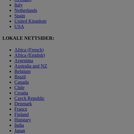
Italy
Netherlands
Spain
United Kingdom
USA
LOKALE NETTSIDER:
Africa (French)
Africa (English)
Argentina
Australia and NZ
Belgium
Brazil
Canada
Chile
Croatia
Czech Republic
Denmark
France
Finland
Hungary
India
Japan