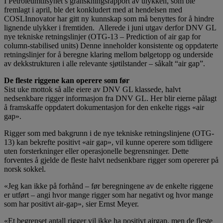
I Petroleumtilsynet’s granskningsrapport av ulykken, som ble
fremlagt i april, ble det konkludert med at hendelsen med
COSLInnovator har gitt ny kunnskap som må benyttes for å hindre
lignende ulykker i fremtiden. Allerede i juni utgav derfor DNV GL
nye tekniske retningslinjer (OTG-13 – Prediction of air gap for
column-stabilised units) Denne inneholder konsistente og oppdaterte
retningslinjer for å beregne klaring mellom bølgetopp og underside
av dekkstrukturen i alle relevante sjøtilstander – såkalt “air gap”.
De fleste riggene kan operere som før
Sist uke mottok så alle eiere av DNV GL klassede, halvt
nedsenkbare rigger informasjon fra DNV GL. Her blir eierne pålagt
å framskaffe oppdatert dokumentasjon for den enkelte riggs «air
gap».
Rigger som med bakgrunn i de nye tekniske retningslinjene (OTG-
13) kan bekrefte positivt «air gap», vil kunne operere som tidligere
uten forsterkninger eller operasjonelle begrensninger. Dette
forventes å gjelde de fleste halvt nedsenkbare rigger som opererer på
norsk sokkel.
«Jeg kan ikke på forhånd – før beregningene av de enkelte riggene
er utført – angi hvor mange rigger som har negativt og hvor mange
som har positivt air-gap», sier Ernst Meyer.
«Et begrenset antall rigger vil ikke ha positivt airgap, men de fleste