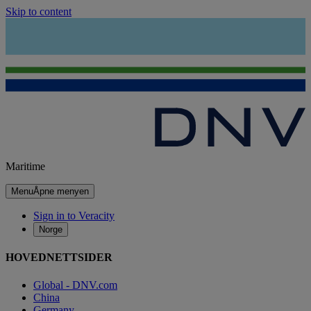
Skip to content
Maritime
Menu
Åpne menyen
Sign in to Veracity
Norge
HOVEDNETTSIDER
Global - DNV.com
China
Germany