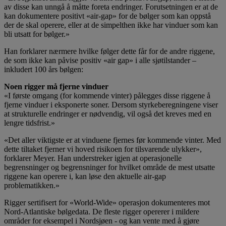
av disse kan unngå å måtte foreta endringer. Forutsetningen er at de
kan dokumentere positivt «air-gap» for de bølger som kan oppstå
der de skal operere, eller at de simpelthen ikke har vinduer som kan
bli utsatt for bølger.»
Han forklarer nærmere hvilke følger dette får for de andre riggene,
de som ikke kan påvise positiv «air gap» i alle sjøtilstander –
inkludert 100 års bølgen:
Noen rigger må fjerne vinduer
«I første omgang (for kommende vinter) pålegges disse riggene å
fjerne vinduer i eksponerte soner. Dersom styrkeberegningene viser
at strukturelle endringer er nødvendig, vil også det kreves med en
lengre tidsfrist.»
«Det aller viktigste er at vinduene fjernes før kommende vinter. Med
dette tiltaket fjerner vi hoved risikoen for tilsvarende ulykker»,
forklarer Meyer. Han understreker igjen at operasjonelle
begrensninger og begrensninger for hvilket område de mest utsatte
riggene kan operere i, kan løse den aktuelle air-gap
problematikken.»
Rigger sertifisert for «World-Wide» operasjon dokumenteres mot
Nord-Atlantiske bølgedata. De fleste rigger opererer i mildere
områder for eksempel i Nordsjøen - og kan vente med å gjøre