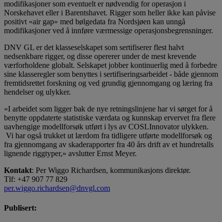
modifikasjoner som eventuelt er nødvendig for operasjon i
Norskehavet eller i Barentshavet. Rigger som heller ikke kan påvise
positivt «air gap» med bølgedata fra Nordsjøen kan unngå
modifikasjoner ved å innføre værmessige operasjonsbegrensninger.
DNV GL er det klasseselskapet som sertifiserer flest halvt
nedsenkbare rigger, og disse opererer under de mest krevende
værforholdene globalt. Selskapet jobber kontinuerlig med å forbedre
sine klasseregler som benyttes i sertifiseringsarbeidet - både gjennom
fremtidsrettet forskning og ved grundig gjennomgang og læring fra
hendelser og ulykker.
«I arbeidet som ligger bak de nye retningslinjene har vi sørget for å
benytte oppdaterte statistiske værdata og kunnskap ervervet fra flere
uavhengige modellforsøk utført i lys av COSLInnovator ulykken.
Vi har også trukket ut lærdom fra tidligere utførte modellforsøk og
fra gjennomgang av skaderapporter fra 40 års drift av et hundretalls
lignende riggtyper,» avslutter Ernst Meyer.
Kontakt
: Per Wiggo Richardsen, kommunikasjons direktør.
Tlf: +47 907 77 829
per.wiggo.richardsen@dnvgl.com
Publisert: