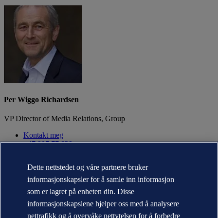
Per Wiggo Richardsen
VP Director of Media Relations, Group
Kontakt meg
+47 907 77 829
Om DNV
Dette nettstedet og våre partnere bruker
Bærekraft
informasjonskapsler for å samle inn informasjon
Nyheter og media
Årsrapport
som er lagret på enheten din. Disse
informasjonskapslene hjelper oss med å analysere
Kontakt DNV
Finn våre kontorer
nettrafikk og å overvåke nettytelsen for å forbedre