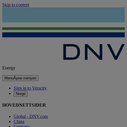
Skip to content
Energy
Menu
Åpne menyen
Sign in to Veracity
Norge
HOVEDNETTSIDER
Global - DNV.com
China
Germany