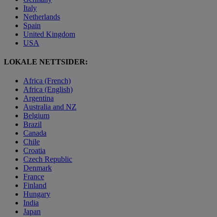
Italy
Netherlands
Spain
United Kingdom
USA
LOKALE NETTSIDER:
Africa (French)
Africa (English)
Argentina
Australia and NZ
Belgium
Brazil
Canada
Chile
Croatia
Czech Republic
Denmark
France
Finland
Hungary
India
Japan