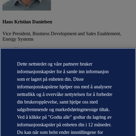
Hans Kristian Danielsen
Vice President, Business Development and Sales Enablement,
Energy Systems
Kontakt meg
Om DNV
Dette nettstedet og våre partnere bruker
Bærekraft
informasjonskapsler for å samle inn informasjon
Nyheter og media
Årsrapport
som er lagret på enheten din. Disse
informasjonskapslene hjelper oss med å analysere
Kontakt DNV
Finn våre kontorer
nettrafikk og å overvåke nettytelsen for å forbedre
din brukeropplevelse, samt hjelpe oss med
Personvernerklæring
Betingelser for bruk (Terms of Use)
salgsfremmende og markedsføringmessige tiltak.
Copyright © DNV AS 2026
Ved å klikke på "Godta alle" godtar du lagring av
Informasjonskapsler
informasjonskapsler på enheten din i 12 måneder.
Du kan når som helst endre innstillingene for