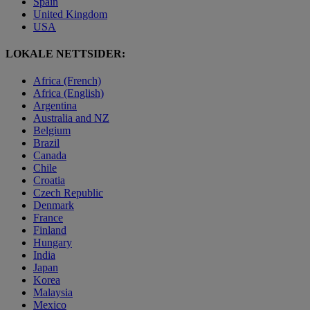
Spain
United Kingdom
USA
LOKALE NETTSIDER:
Africa (French)
Africa (English)
Argentina
Australia and NZ
Belgium
Brazil
Canada
Chile
Croatia
Czech Republic
Denmark
France
Finland
Hungary
India
Japan
Korea
Malaysia
Mexico