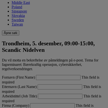
Middle East
Poland
Singapore
Slovakia
Sweden
Taiwan
Åpne søk
Trondheim, 5. desember, 09:00-15:00,
Scandic Nidelven
Du vil motta en bekreftelse av påmeldingen på e-post. Tema for
fagseminaret: Bærekraftig operasjon, cybersikkerhet,
regelverksendringer.
Fornavn (First Name)
This field is
required
Etternavn (Last Name)
This field is
required
Arbeidstittel (Job Title)
This field is
required
Firma (Company)
This field is