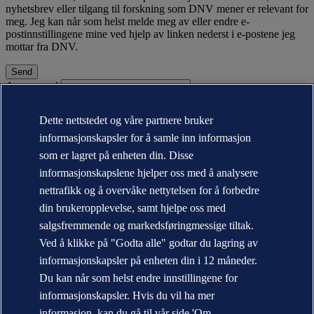
nyhetsbrev eller tilgang til forskning som DNV mener er relevant for
meg. Jeg kan når som helst melde meg av eller endre e-
postinnstillingene mine ved hjelp av linken nederst i e-postene jeg
mottar fra DNV.
A password
Om DNV
Dette nettstedet og våre partnere bruker
Bærekraft
informasjonskapsler for å samle inn informasjon
Nyheter og media
Årsrapport
som er lagret på enheten din. Disse
informasjonskapslene hjelper oss med å analysere
Kontakt DNV
Finn våre kontorer
nettrafikk og å overvåke nettytelsen for å forbedre
din brukeropplevelse, samt hjelpe oss med
Personvernerklæring
salgsfremmende og markedsføringmessige tiltak.
Betingelser for bruk (Terms of Use)
Copyright © DNV AS 2026
Ved å klikke på "Godta alle" godtar du lagring av
Informasjonskapsler
informasjonskapsler på enheten din i 12 måneder.
Du kan når som helst endre innstillingene for
informasjonskapsler. Hvis du vil ha mer
informasjon, kan du gå til vår side 'Om