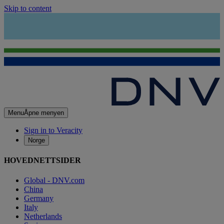
Skip to content
Menu
Åpne menyen
Sign in to Veracity
Norge
HOVEDNETTSIDER
Global - DNV.com
China
Germany
Italy
Netherlands