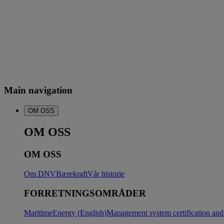
Main navigation
OM OSS
OM OSS
OM OSS
Om DNV
Bærekraft
Vår historie
FORRETNINGSOMRÅDER
Maritime
Energy (English)
Management system certification and 