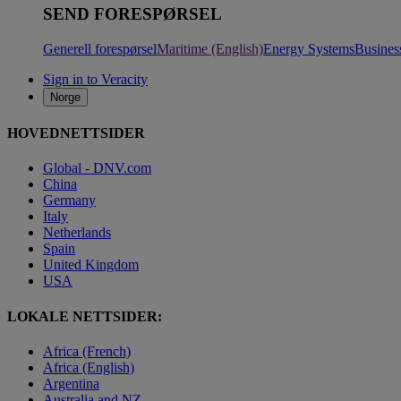
SEND FORESPØRSEL
Generell forespørsel
Maritime (English)
Energy Systems
Busines
Sign in to Veracity
Norge
HOVEDNETTSIDER
Global - DNV.com
China
Germany
Italy
Netherlands
Spain
United Kingdom
USA
LOKALE NETTSIDER:
Africa (French)
Africa (English)
Argentina
Australia and NZ