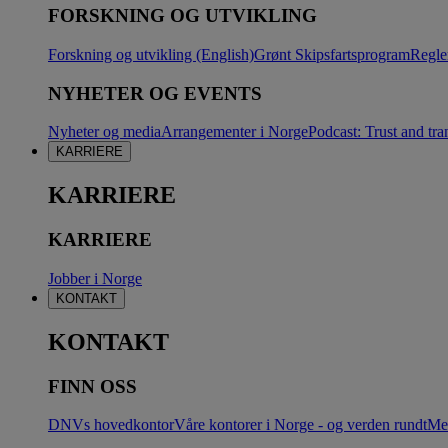
FORSKNING OG UTVIKLING
Forskning og utvikling (English)
Grønt Skipsfartsprogram
Regle
NYHETER OG EVENTS
Nyheter og media
Arrangementer i Norge
Podcast: Trust and tra
KARRIERE
KARRIERE
KARRIERE
Jobber i Norge
KONTAKT
KONTAKT
FINN OSS
DNVs hovedkontor
Våre kontorer i Norge - og verden rundt
Me