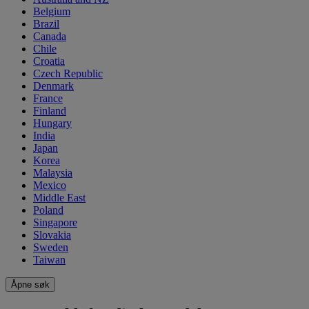
Belgium
Brazil
Canada
Chile
Croatia
Czech Republic
Denmark
France
Finland
Hungary
India
Japan
Korea
Malaysia
Mexico
Middle East
Poland
Singapore
Slovakia
Sweden
Taiwan
Åpne søk