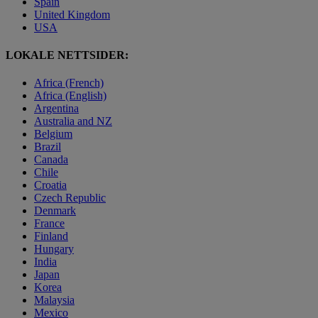
Spain
United Kingdom
USA
LOKALE NETTSIDER:
Africa (French)
Africa (English)
Argentina
Australia and NZ
Belgium
Brazil
Canada
Chile
Croatia
Czech Republic
Denmark
France
Finland
Hungary
India
Japan
Korea
Malaysia
Mexico