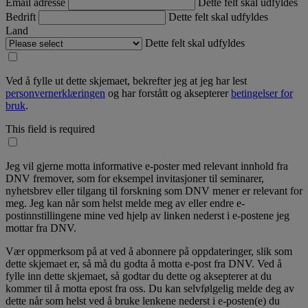
Email adresse
Dette felt skal udfyldes
Bedrift
Dette felt skal udfyldes
Land
Dette felt skal udfyldes
Ved å fylle ut dette skjemaet, bekrefter jeg at jeg har lest
personvernerklæringen
og har forstått og aksepterer
betingelser for
bruk
.
This field is required
Jeg vil gjerne motta informative e-poster med relevant innhold fra
DNV fremover, som for eksempel invitasjoner til seminarer,
nyhetsbrev eller tilgang til forskning som DNV mener er relevant for
meg. Jeg kan når som helst melde meg av eller endre e-
postinnstillingene mine ved hjelp av linken nederst i e-postene jeg
mottar fra DNV.
Vær oppmerksom på at ved å abonnere på oppdateringer, slik som
dette skjemaet er, så må du godta å motta e-post fra DNV. Ved å
fylle inn dette skjemaet, så godtar du dette og aksepterer at du
kommer til å motta epost fra oss. Du kan selvfølgelig melde deg av
dette når som helst ved å bruke lenkene nederst i e-posten(e) du