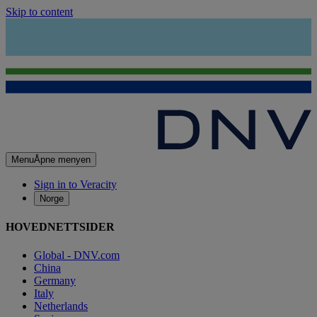
Skip to content
Menu
Åpne menyen
Sign in to Veracity
Norge
HOVEDNETTSIDER
Global - DNV.com
China
Germany
Italy
Netherlands