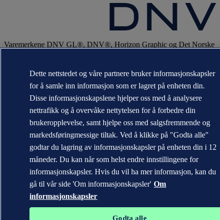
Varemerkene DNV GL®, DNV®, Horizon Graphic og Det Norske
Veritas® tilhører selskaper i Det Norske Veritas-konsernet. Alle
rettigheter forbeholdt.
Dette nettstedet og våre partnere bruker informasjonskapsler
WHEN TRUST MATTERS
for å samle inn informasjon som er lagret på enheten din.
Disse informasjonskapslene hjelper oss med å analysere
nettrafikk og å overvåke nettytelsen for å forbedre din
brukeropplevelse, samt hjelpe oss med salgsfremmende og
markedsføringmessige tiltak. Ved å klikke på "Godta alle"
godtar du lagring av informasjonskapsler på enheten din i 12
måneder. Du kan når som helst endre innstillingene for
informasjonskapsler. Hvis du vil ha mer informasjon, kan du
gå til vår side 'Om informasjonskapsler'
Om
informasjonskapsler
Godta alle