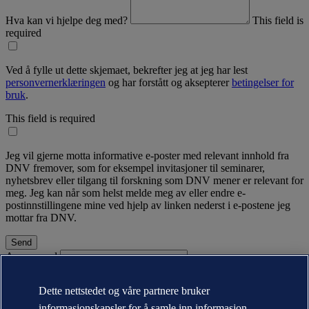
Hva kan vi hjelpe deg med?
This field is
required
Ved å fylle ut dette skjemaet, bekrefter jeg at jeg har lest
personvernerklæringen
og har forstått og aksepterer
betingelser for
bruk
.
This field is required
Jeg vil gjerne motta informative e-poster med relevant innhold fra
DNV fremover, som for eksempel invitasjoner til seminarer,
nyhetsbrev eller tilgang til forskning som DNV mener er relevant for
meg. Jeg kan når som helst melde meg av eller endre e-
postinnstillingene mine ved hjelp av linken nederst i e-postene jeg
mottar fra DNV.
A password
Om DNV
Dette nettstedet og våre partnere bruker
Bærekraft
Nyheter og media
informasjonskapsler for å samle inn informasjon