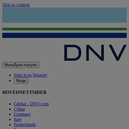
Skip to content
Menu
Åpne menyen
Sign in to Veracity
Norge
HOVEDNETTSIDER
Global - DNV.com
China
Germany
Italy
Netherlands