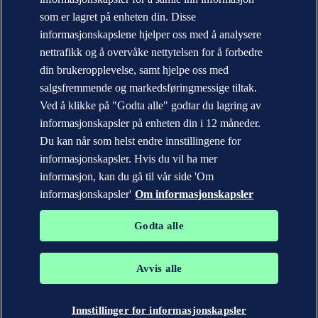
Årsrapport
som er lagret på enheten din. Disse
informasjonskapslene hjelper oss med å analysere
Kontakt DNV
Finn våre kontorer
nettrafikk og å overvåke nettytelsen for å forbedre
din brukeropplevelse, samt hjelpe oss med
Personvernerklæring
Betingelser for bruk (Terms of Use)
salgsfremmende og markedsføringmessige tiltak.
Copyright © DNV AS 2026
Ved å klikke på "Godta alle" godtar du lagring av
Informasjonskapsler
informasjonskapsler på enheten din i 12 måneder.
Du kan når som helst endre innstillingene for
informasjonskapsler. Hvis du vil ha mer
informasjon, kan du gå til vår side 'Om
informasjonskapsler'
Om informasjonskapsler
Godta alle
Avvis alle
Varemerkene DNV GL®, DNV®, Horizon Graphic og Det Norske
Veritas® tilhører selskaper i Det Norske Veritas-konsernet. Alle
rettigheter forbeholdt.
Innstillinger for informasjonskapsler