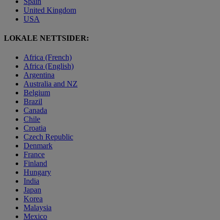
Spain
United Kingdom
USA
LOKALE NETTSIDER:
Africa (French)
Africa (English)
Argentina
Australia and NZ
Belgium
Brazil
Canada
Chile
Croatia
Czech Republic
Denmark
France
Finland
Hungary
India
Japan
Korea
Malaysia
Mexico