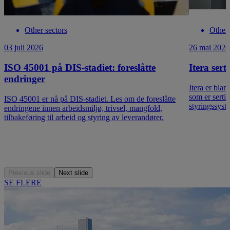
Other sectors
Other 
03 juli 2026
26 mai 2026
ISO 45001 på DIS-stadiet: foreslåtte
Itera sert
endringer
Itera er bla
som er serti
ISO 45001 er nå på DIS-stadiet. Les om de foreslåtte
styringssyste
endringene innen arbeidsmiljø, trivsel, mangfold,
tilbakeføring til arbeid og styring av leverandører.
Previous slide
Next slide
SE FLERE