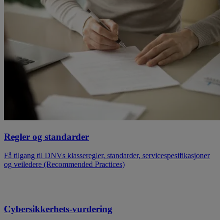
Regler og standarder
Få tilgang til DNVs klasseregler, standarder, servicespesifikasjoner
og veiledere (Recommended Practices)
Cybersikkerhets-vurdering