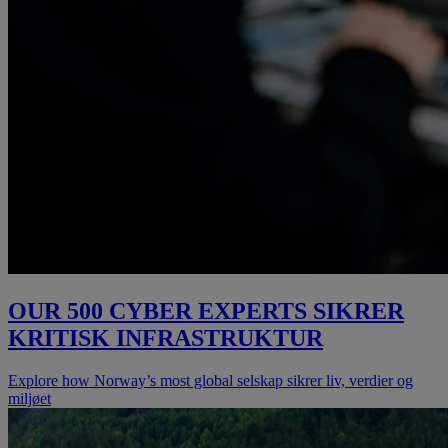
OUR 500 CYBER EXPERTS SIKRER
KRITISK INFRASTRUKTUR
Explore how Norway’s most global selskap sikrer liv, verdier og
miljøet