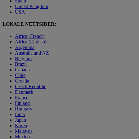
Spain
United Kingdom
USA
LOKALE NETTSIDER:
Africa (French)
Africa (English)
Argentina
Australia and NZ
Belgium
Brazil
Canada
Chile
Croatia
Czech Republic
Denmark
France
Finland
Hungary
India
Japan
Korea
Malaysia
Mexico