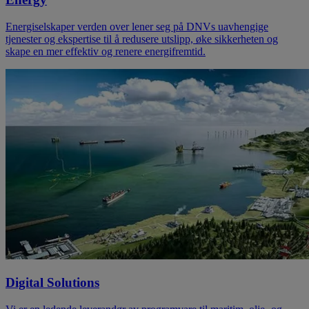
Energiselskaper verden over lener seg på DNVs uavhengige
tjenester og ekspertise til å redusere utslipp, øke sikkerheten og
skape en mer effektiv og renere energifremtid.
Digital Solutions