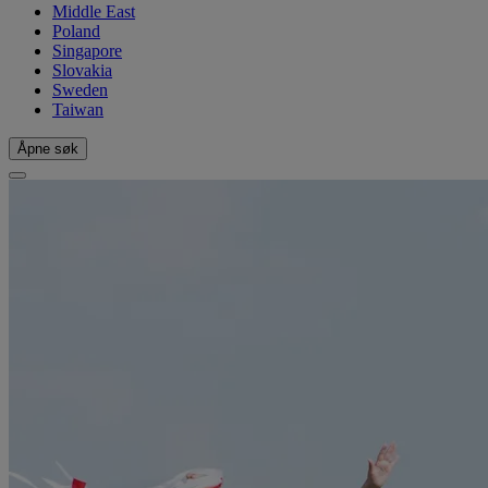
Middle East
Poland
Singapore
Slovakia
Sweden
Taiwan
Åpne søk