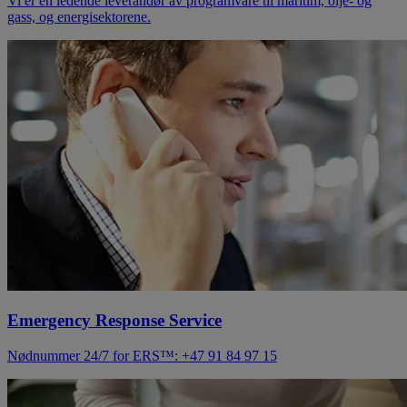
Vi er en ledende leverandør av programvare til maritim, olje- og
gass, og energisektorene.
Emergency Response Service
Nødnummer 24/7 for ERS™: +47 91 84 97 15