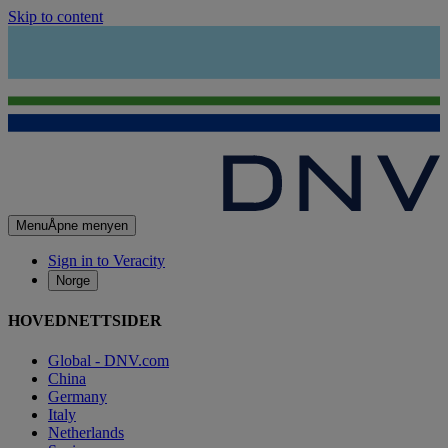
Skip to content
Menu
Åpne menyen
Sign in to Veracity
Norge
HOVEDNETTSIDER
Global - DNV.com
China
Germany
Italy
Netherlands